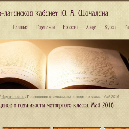
о-латинский кабинет Ю. А. Шичалина
Главная
Гимназия
Новости
Храм
Курсы
Га
/
Издательство
/ Посвящение в гимназисты четвертого класса. Май 2016
щение в гимназисты четвертого класса. Май 2016