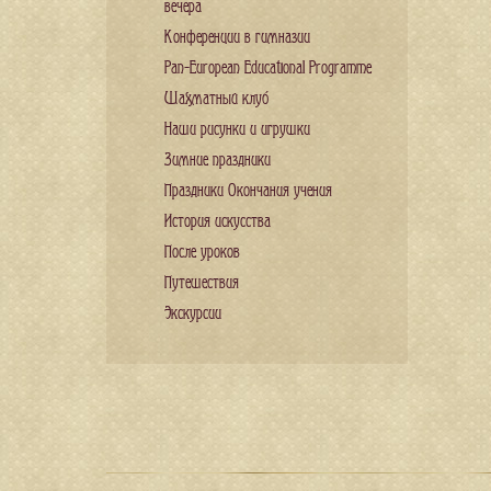
вечера
Конференции в гимназии
Pan-European Educational Programme
Шахматный клуб
Наши рисунки и игрушки
Зимние праздники
Праздники Окончания учения
История искусства
После уроков
Путешествия
Экскурсии