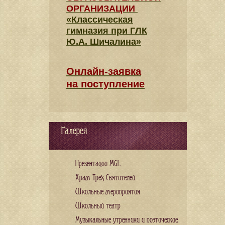
ОРГАНИЗАЦИИ
«Классическая
гимназия при ГЛК
Ю.А. Шичалина»
Онлайн-заявка
на поступление
Галерея
Презентации MGL
Храм Трех Святителей
Школьные мероприятия
Школьный театр
Музыкальные утренники и поэтические