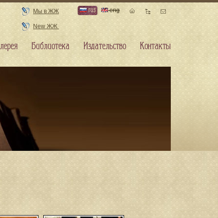
rus
eng
Мы в ЖЖ
New ЖЖ
лерея
Библиотека
Издательство
Контакты