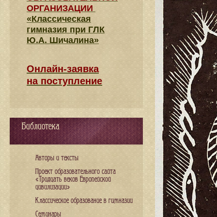
ОРГАНИЗАЦИИ
«Классическая
гимназия при ГЛК
Ю.А. Шичалина»
Онлайн-заявка
на поступление
Библиотека
Авторы и тексты
Проект образовательного сайта
«Тридцать веков Европейской
цивилизации»
Классическое образование в гимназии
Семинары