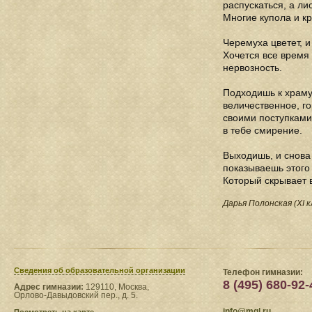
распускаться, а л
Многие купола и к
Черемуха цветет, и
Хочется все время 
нервозность.
Подходишь к храму,
величественное, го
своими поступками.
в тебе смирение.
Выходишь, и снова э
показываешь этого 
Который скрывает 
Дарья Полонская (XI к
Сведения​ об образовательной организации
Телефон гимназии:
8 (495) 680-92-
Адрес гимназии:
129110, Москва,
Орлово-Давыдовский пер., д. 5.
info@mgl.ru