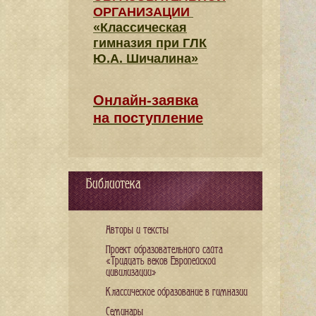
ОРГАНИЗАЦИИ
«Классическая
гимназия при ГЛК
Ю.А. Шичалина»
Онлайн-заявка
на поступление
Библиотека
Авторы и тексты
Проект образовательного сайта
«Тридцать веков Европейской
цивилизации»
Классическое образование в гимназии
Семинары