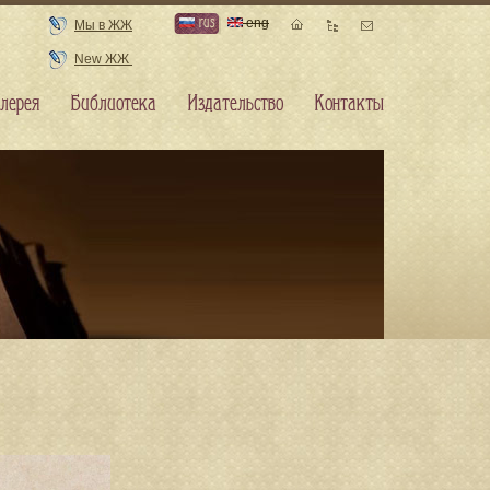
rus
eng
Мы в ЖЖ
New ЖЖ
лерея
Библиотека
Издательство
Контакты