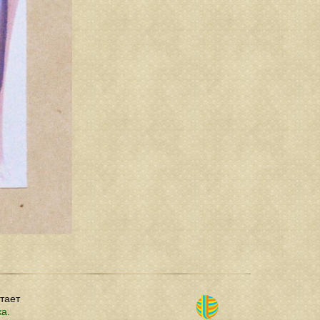
отает
ка.