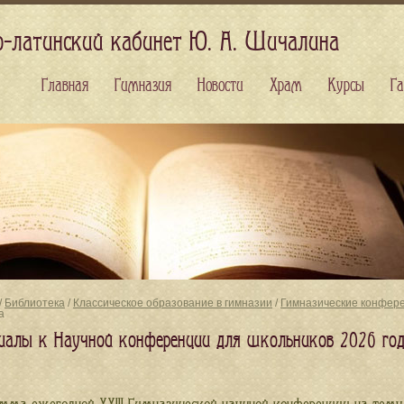
о-латинский кабинет Ю. А. Шичалина
Главная
Гимназия
Новости
Храм
Курсы
Га
/
Библиотека
/
Классическое образование в гимназии
/
Гимназические конфер
а
иалы к Научной конференции для школьников 2026 го