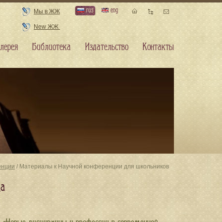
rus
eng
Мы в ЖЖ
New ЖЖ
лерея
Библиотека
Издательство
Контакты
енции
/ Материалы к Научной конференции для школьников
да