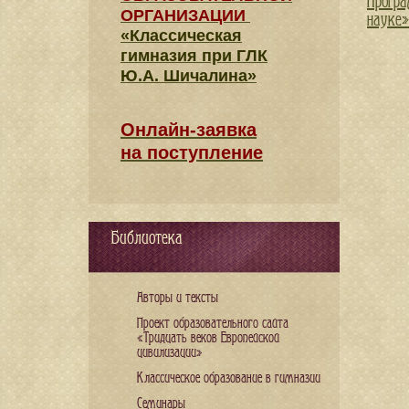
Програ
ОРГАНИЗАЦИИ
науке»
«Классическая
гимназия при ГЛК
Ю.А. Шичалина»
Онлайн-заявка
на поступление
Библиотека
Авторы и тексты
Проект образовательного сайта
«Тридцать веков Европейской
цивилизации»
Классическое образование в гимназии
Семинары