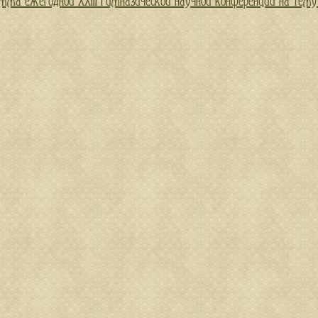
мма ежегодной XXIII Гимназической научной конференции на тему