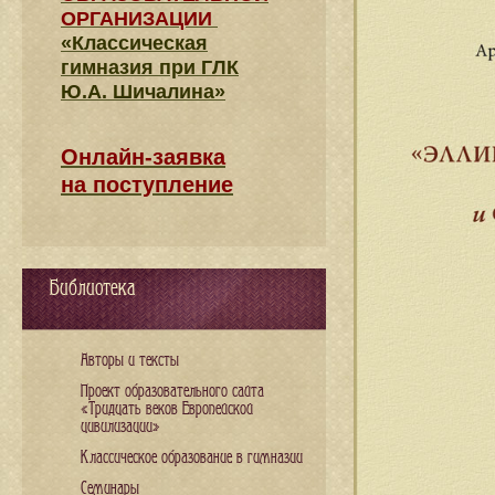
ОРГАНИЗАЦИИ
«Классическая
гимназия при ГЛК
Ю.А. Шичалина»
Онлайн-заявка
на поступление
Библиотека
Авторы и тексты
Проект образовательного сайта
«Тридцать веков Европейской
цивилизации»
Классическое образование в гимназии
Семинары