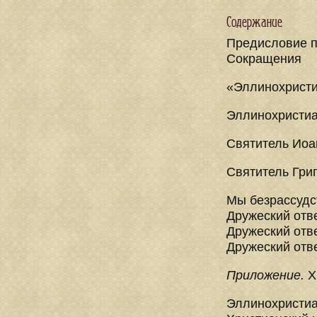
Содержание
Предисловие 
Сокращения
«Эллинохристи
Эллинохристиа
Святитель Иоа
Святитель Гри
Мы безрассудс
Дружеский отв
Дружеский отв
Дружеский отве
Приложение.
Х
Эллинохристиа