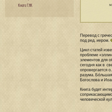
Книги ГЛК
Перевод с грече
под ред. иером.
Цикл статей изв
проблеме «эллин
элементов для о
сегодня как в св
опровергается о
разума. Бóльшая
Богослова и Иоа
Книга будет инте
соприкасающимся
человеческой ку