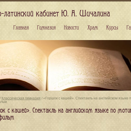
о-латинский кабинет Ю. А. Шичалина
Главная
Гимназия
Новости
Храм
Курсы
Га
/
Классическая гимназия
/ «Горшок с кашей». Спектакль на английском языке 
ильм
ок с кашей». Спектакль на английском языке по моти
фильм