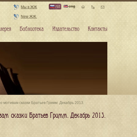
rus
eng
Мы в ЖЖ
New ЖЖ
лерея
Библиотека
Издательство
Контакты
по мотивам сказки Братьев Гримм. Декабрь 2013.
вам сказки Братьев Гримм. Декабрь 2013.