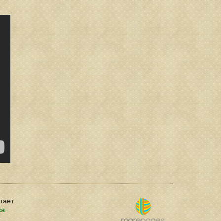
отает
ка.