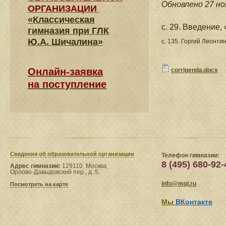
Обновлено 27 но
ОРГАНИЗАЦИИ
«Классическая
c. 29. Введение,
гимназия при ГЛК
Ю.А. Шичалина»
с. 135. Горгий Леонтин
Онлайн-заявка
corrigenda.docx
на поступление
Сведения​ об образовательной организации
Телефон гимназии:
8 (495) 680-92-
Адрес гимназии:
129110, Москва,
Орлово-Давыдовский пер., д. 5.
info@mgl.ru
Посмотреть на карте
Мы
ВКонтакте