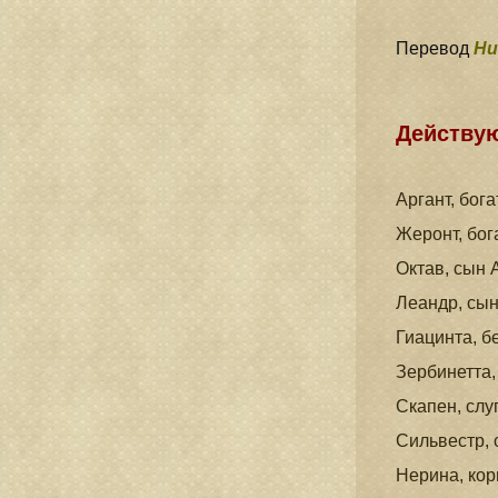
Перевод
Ни
Действу
Аргант, бог
Жеронт,
бог
Октав, сын
Леандр, сы
Гиацинта, б
Зербинетта
Скапен, сл
Сильвестр, 
Нерина, ко