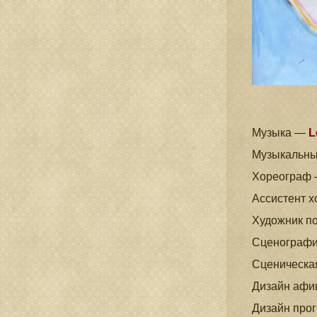
Музыка —
L
Музыкальны
Хореограф
Ассистент 
Художник п
Сценограф
Сценическа
Дизайн а
фи
Дизайн про