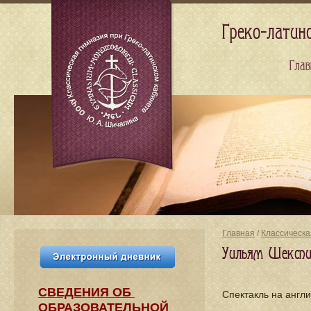
Греко-латин
Глав
Главная
/
Классическа
Уильям Шекспи
СВЕДЕНИЯ​ ОБ
Спектакль на англ
ОБРАЗОВАТЕЛЬНОЙ