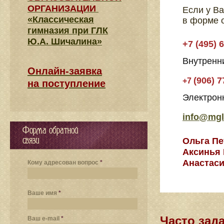
ОРГАНИЗАЦИИ
Если у В
«Классическая
в форме о
гимназия при ГЛК
Ю.А. Шичалина»
+7 (495) 
Внутренн
Онлайн-заявка
(906) 7
+7
на поступление
Электронн
info@mgl
Форма обратной
связи
Ольга Пе
Аксинья
Анастаси
Кому адресован вопрос
*
Ваше имя
*
Часто зад
Ваш e-mail
*