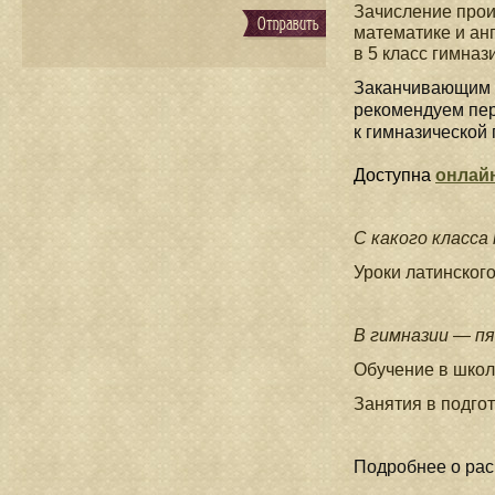
Зачисление прои
математике и ан
в 5 класс гимназ
Заканчивающим н
рекомендуем пер
к гимназической 
Доступна
онлайн
С какого класса
Уроки латинского
В гимназии — п
Обучение в школ
Занятия в подго
Подробнее о рас