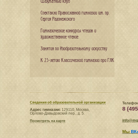
Шахматный клуб
Спектакли Православной гимназии им. пр.
Сергия Радонежского
Гимназические конкурсы чтецов и
художественное чтение
Занятия по Изобразительному искусству
К 25-летию Классической гимназии при ГЛК
Сведения​ об образовательной организации
Телефон
8 (495
Адрес гимназии:
129110, Москва,
Орлово-Давыдовский пер., д. 5.
info@mgl
Посмотреть на карте
Мы
ВК