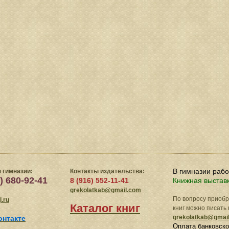
В гимназии раб
 гимназии:
Контакты издательства:
) 680-92-41
8 (916) 552-11-41
Книжная выстав
grekolatkab@gmail.com
По вопросу приоб
.ru
Каталог книг
книг можно писать 
grekolatkab@gmai
онтакте
Оплата банковско