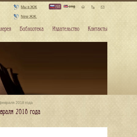
rus
eng
Мы в ЖЖ
New ЖЖ
лерея
Библиотека
Издательство
Контакты
февраля 2018 года
враля 2018 года