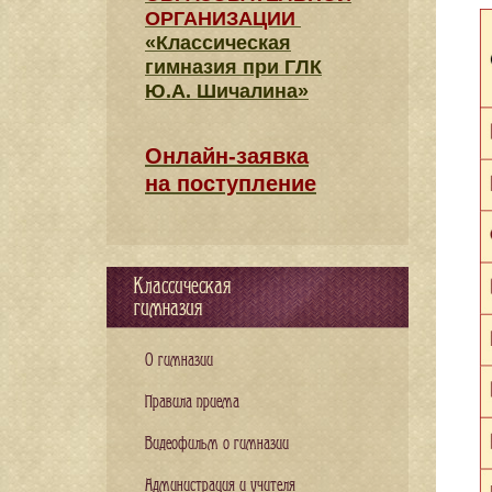
ОРГАНИЗАЦИИ
«Классическая
гимназия при ГЛК
Ю.А. Шичалина»
Онлайн-заявка
на поступление
Классическая
гимназия
О гимназии
Правила приема
Видеофильм о гимназии
Администрация и учителя