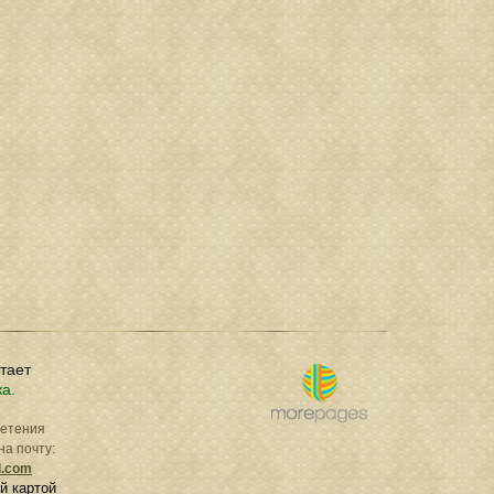
отает
ка.
ретения
на почту:
l.com
й картой