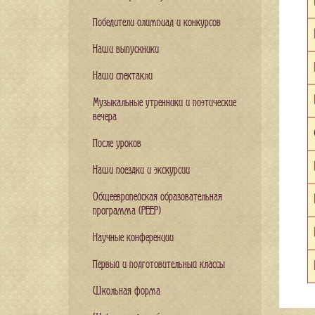
Победители олимпиад и конкурсов
Наши выпускники
Наши спектакли
Музыкальные утренники и поэтические
вечера
После уроков
Наши поездки и экскурсии
Общеевропейская образовательная
программа (PEEP)
Научные конференции
Первый и подготовительный классы
Школьная форма