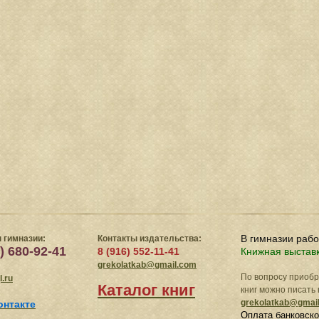
В гимназии раб
 гимназии:
Контакты издательства:
) 680-92-41
8 (916) 552-11-41
Книжная выстав
grekolatkab@gmail.com
По вопросу приоб
.ru
Каталог книг
книг можно писать 
grekolatkab@gmai
онтакте
Оплата банковско