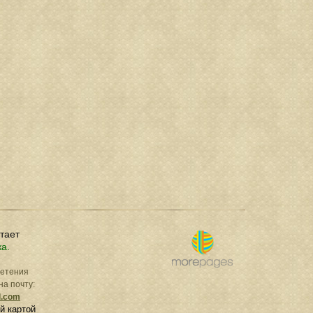
отает
ка.
ретения
на почту:
l.com
й картой