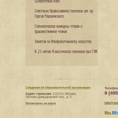
Шахматный клуб
Спектакли Православной гимназии им. пр.
Сергия Радонежского
Гимназические конкурсы чтецов и
художественное чтение
Занятия по Изобразительному искусству
К 25-летию Классической гимназии при ГЛК
Сведения​ об образовательной организации
Телефон
8 (495
Адрес гимназии:
129110, Москва,
Орлово-Давыдовский пер., д. 5.
info@mgl
Посмотреть на карте
Мы
ВК