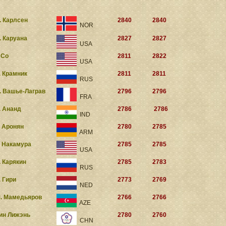
. Карлсен
2840
2840
NOR
. Каруана
2827
2827
USA
. Со
2811
2822
USA
. Крамник
2811
2811
RUS
. Вашье-Лаграв
2796
2796
FRA
. Ананд
2786
2786
IND
. Аронян
2780
2785
ARM
. Накамура
2785
2785
USA
. Карякин
2785
2783
RUS
. Гири
2773
2769
NED
. Мамедьяров
2766
2766
AZE
ин Лижэнь
2780
2760
CHN