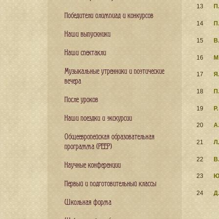
13
П
Победители олимпиад и конкурсов
14
П
Наши выпускники
15
В
Наши спектакли
16
М
Музыкальные утренники и поэтические
17
Я
вечера
18
П
После уроков
19
Р
Наши поездки и экскурсии
20
А
Общеевропейская образовательная
21
Л
программа (PEEP)
22
В
Научные конференции
23
Ю
Первый и подготовительный классы
24
Д
Школьная форма