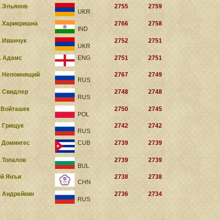
. Эльянов
2755
2759
UKR
. Харикришна
2766
2758
IND
. Иванчук
2752
2751
UKR
. Адамс
ENG
2751
2751
. Непомнящий
2767
2749
RUS
. Свидлер
2748
2748
RUS
. Войташек
2750
2745
POL
. Грищук
2742
2742
RUS
. Домингес
CUB
2739
2739
. Топалов
2739
2739
BUL
й Янъи
2738
2738
CHN
. Андрейкин
2736
2734
RUS