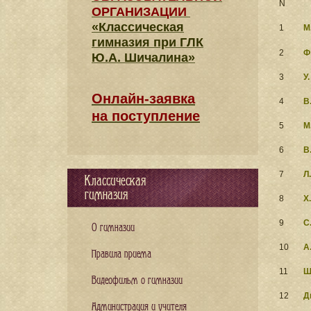
N
ОРГАНИЗАЦИИ
«Классическая
1
М
гимназия при ГЛК
2
Ф
Ю.А. Шичалина»
3
У
Онлайн-заявка
4
В
на поступление
5
М
6
В
7
Л
Классическая
гимназия
8
Х
9
С
О гимназии
10
А
Правила приема
11
Ш
Видеофильм о гимназии
12
Д
Администрация и учителя