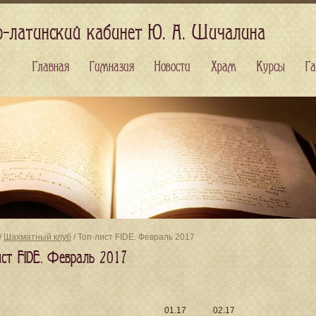
о-латинский кабинет Ю. А. Шичалина
Главная
Гимназия
Новости
Храм
Курсы
Га
/
Шахматный клуб
/ Топ-лист FIDE. Февраль 2017
ист FIDE. Февраль 2017
01.17
02.17