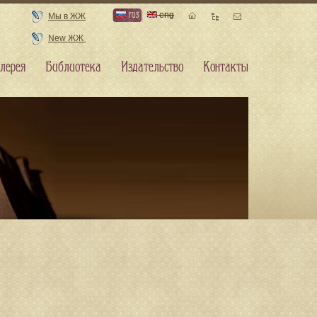
rus
eng
Мы в ЖЖ
New ЖЖ
лерея
Библиотека
Издательство
Контакты