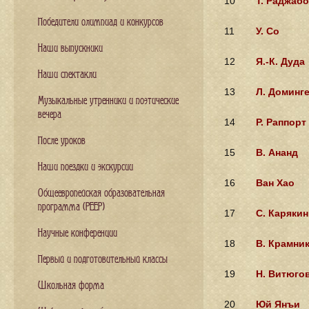
10
Т. Раджаб
Победители олимпиад и конкурсов
11
У. Со
Наши выпускники
12
Я.-К. Дуда
Наши спектакли
13
Л. Доминг
Музыкальные утренники и поэтические
вечера
14
Р. Раппорт
После уроков
15
В. Ананд
Наши поездки и экскурсии
16
Ван Хао
Общеевропейская образовательная
программа (PEEP)
17
С. Карякин
Научные конференции
18
В. Крамни
Первый и подготовительный классы
19
Н. Витюго
Школьная форма
20
Юй Янъи