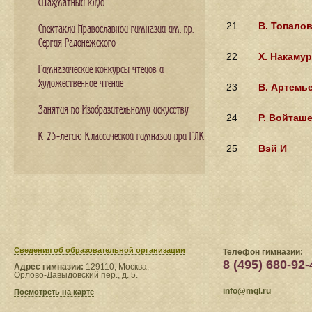
Шахматный клуб
21
В. Топало
Спектакли Православной гимназии им. пр.
Сергия Радонежского
22
Х. Накаму
Гимназические конкурсы чтецов и
художественное чтение
23
В. Артемь
Занятия по Изобразительному искусству
24
Р. Войташ
К 25-летию Классической гимназии при ГЛК
25
Вэй И
Сведения​ об образовательной организации
Телефон гимназии:
8 (495) 680-92-
Адрес гимназии:
129110, Москва,
Орлово-Давыдовский пер., д. 5.
info@mgl.ru
Посмотреть на карте