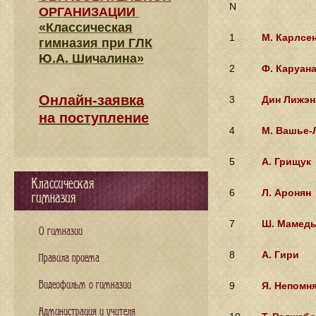
N
ОРГАНИЗАЦИИ
«Классическая
1
М. Карлсе
гимназия при ГЛК
Ю.А. Шичалина»
2
Ф. Каруан
Онлайн-заявка
3
Дин Лижэн
на поступление
4
М. Вашье-
5
А. Грищук
Классическая
6
Л. Аронян
гимназия
7
Ш. Мамед
О гимназии
8
А. Гири
Правила приема
Видеофильм о гимназии
9
Я. Непомн
Администрация и учителя