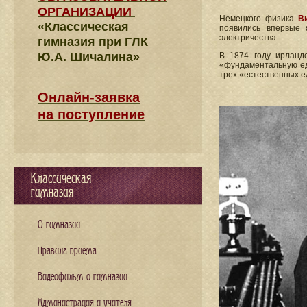
ОРГАНИЗАЦИИ
Немецкого физика
В
«Классическая
появились впервые 
электричества.
гимназия при ГЛК
Ю.А. Шичалина»
В 1874 году ирланд
«фундаментальную ед
трех «естественных е
Онлайн-заявка
на поступление
Классическая
гимназия
О гимназии
Правила приема
Видеофильм о гимназии
Администрация и учителя