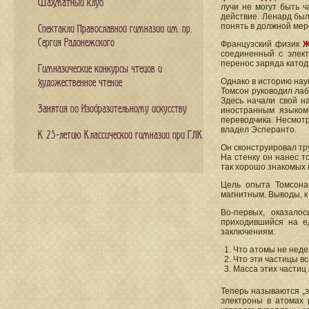
Шахматный клуб
лучи не могут быть 
действие. Ленард был
понять в должной мер
Спектакли Православной гимназии им. пр.
Сергия Радонежского
Французский физик
Ж
соединенный с элек
перенос заряда като
Гимназические конкурсы чтецов и
Однако в историю нау
художественное чтение
Томсон руководил лаб
Здесь начали свой н
Занятия по Изобразительному искусству
иностранным языком
переводчика. Несмотр
владел Эсперанто.
К 25-летию Классической гимназии при ГЛК
Он сконструировал тр
На стенку он нанес т
так хорошо знакомых 
Цель опыта Томсона 
магнитным. Выводы, к
Во-первых, оказалос
приходившийся на е
заключениям:
Что атомы не нед
Что эти частицы в
Масса этих частиц
Теперь называются „
электроны в атомах 