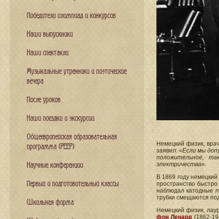
Победители олимпиад и конкурсов
Наши выпускники
Наши спектакли
Музыкальные утренники и поэтические
вечера
После уроков
Наши поездки и экскурсии
Общеевропейская образовательная
Немецкий физик, врач
программа (PEEP)
заявил: «
Если мы доп
положительное, та
электричества
».
Научные конференции
В 1869 году немецкий
Первый и подготовительный классы
пространство быстро 
наблюдал катодные л
трубки смещаются под
Школьная форма
Немецкий физик, лау
фон Ленард
(1862-19