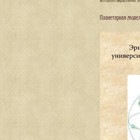
которого вкраплены э
Планетарная моде