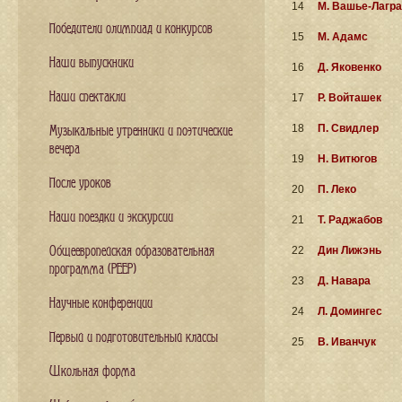
14
М. Вашье-Лагр
Победители олимпиад и конкурсов
15
М. Адамс
Наши выпускники
16
Д. Яковенко
Наши спектакли
17
Р. Войташек
18
П. Свидлер
Музыкальные утренники и поэтические
вечера
19
Н. Витюгов
После уроков
20
П. Леко
Наши поездки и экскурсии
21
Т. Раджабов
Общеевропейская образовательная
22
Дин Лижэнь
программа (PEEP)
23
Д. Навара
Научные конференции
24
Л. Домингес
Первый и подготовительный классы
25
В. Иванчук
Школьная форма