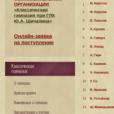
М. Карлсен
ОРГАНИЗАЦИИ
1
«Классическая
2
Ф. Каруана
гимназия при ГЛК
Ю.А. Шичалина»
3
В. Топалов
4
Л. Аронян
Онлайн-заявка
5
А. Грищук
на поступление
6
В. Ананд
7
А. Гири
8
С. Карякин
Классическая
гимназия
9
Х. Накамура
10
У. Со
О гимназии
11
В. Крамник
Правила приема
12
Б. Гельфанд
Видеофильм о гимназии
13
Ш. Мамедьяров
Администрация и учителя