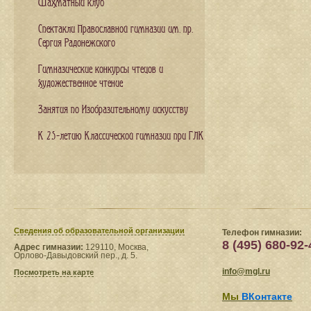
Шахматный клуб
Спектакли Православной гимназии им. пр.
Сергия Радонежского
Гимназические конкурсы чтецов и
художественное чтение
Занятия по Изобразительному искусству
К 25-летию Классической гимназии при ГЛК
Сведения​ об образовательной организации
Телефон гимназии:
8 (495) 680-92-
Адрес гимназии:
129110, Москва,
Орлово-Давыдовский пер., д. 5.
info@mgl.ru
Посмотреть на карте
Мы
ВКонтакте