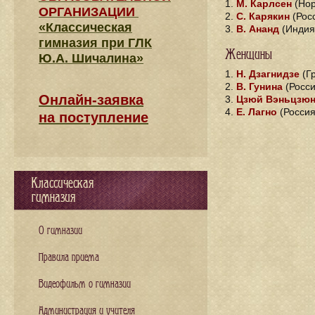
1.
М. Карлсен
(Но
ОРГАНИЗАЦИИ
2.
С. Карякин
(Рос
«Классическая
3.
В. Ананд
(Инди
гимназия при ГЛК
Женщины
Ю.А. Шичалина»
1.
Н. Дзагнидзе
(Г
2.
В. Гунина
(Росси
Онлайн-заявка
3.
Цзюй Вэньцзю
4.
Е. Лагно
(Россия
на поступление
Классическая
гимназия
О гимназии
Правила приема
Видеофильм о гимназии
Администрация и учителя