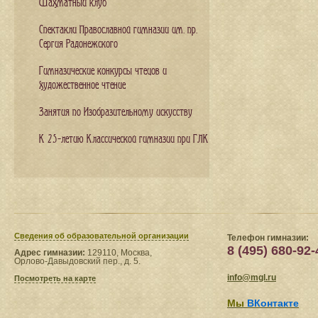
Шахматный клуб
Спектакли Православной гимназии им. пр.
Сергия Радонежского
Гимназические конкурсы чтецов и
художественное чтение
Занятия по Изобразительному искусству
К 25-летию Классической гимназии при ГЛК
Сведения​ об образовательной организации
Телефон гимназии:
8 (495) 680-92-
Адрес гимназии:
129110, Москва,
Орлово-Давыдовский пер., д. 5.
info@mgl.ru
Посмотреть на карте
Мы
ВКонтакте