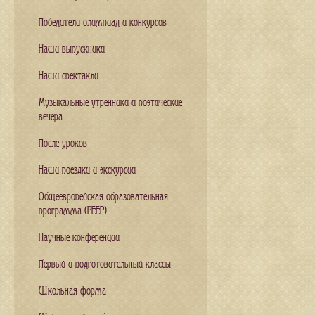
Победители олимпиад и конкурсов
Наши выпускники
Наши спектакли
Музыкальные утренники и поэтические
вечера
После уроков
Наши поездки и экскурсии
Общеевропейская образовательная
программа (PEEP)
Научные конференции
Первый и подготовительный классы
Школьная форма