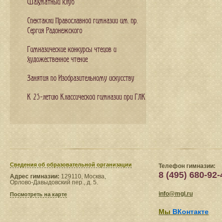
Шахматный клуб
Спектакли Православной гимназии им. пр.
Сергия Радонежского
Гимназические конкурсы чтецов и
художественное чтение
Занятия по Изобразительному искусству
К 25-летию Классической гимназии при ГЛК
Сведения​ об образовательной организации
Телефон гимназии:
8 (495) 680-92-
Адрес гимназии:
129110, Москва,
Орлово-Давыдовский пер., д. 5.
info@mgl.ru
Посмотреть на карте
Мы
ВКонтакте