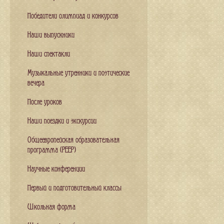
Победители олимпиад и конкурсов
Наши выпускники
Наши спектакли
Музыкальные утренники и поэтические
вечера
После уроков
Наши поездки и экскурсии
Общеевропейская образовательная
программа (PEEP)
Научные конференции
Первый и подготовительный классы
Школьная форма