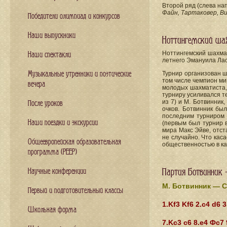
Второй ряд (слева нап
Файн, Тартаковер, Ви
Победители олимпиад и конкурсов
Наши выпускники
Ноттингемский шах
Ноттингемский шахмат
Наши спектакли
летнего Эмануила Лас
Музыкальные утренники и поэтические
Турнир организован ш
том числе чемпион ми
вечера
молодых шахматиста,
турниру усиливался те
из 7) и М. Ботвинник
После уроков
очков. Ботвинник бы
последним турниром 
Наши поездки и экскурсии
(первым был турнир в
мира Макс Эйве, отст
не случайно. Что кас
Общеевропейская образовательная
общественностью в ка
программа (PEEP)
Партия Ботвинник 
Научные конференции
М. Ботвинник — С
Первый и подготовительный классы
1.Kf3 Kf6 2.c4 d6
Школьная форма
7.Kc3 c6 8.e4 Фс7 