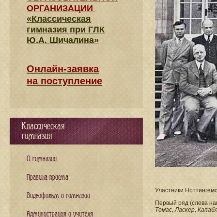
ОРГАНИЗАЦИИ
«Классическая
гимназия при ГЛК
Ю.А. Шичалина»
Онлайн-заявка
на поступление
Классическая
гимназия
О гимназии
Правила приема
Участники Ноттингемс
Видеофильм о гимназии
Первый ряд (слева на
Томас, Ласкер, Капаб
Администрация и учителя