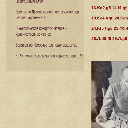
Шахматный клуб
13.Kd2 g5 14.f4 gf
Спектакли Православной гимназии им. пр.
Сергия Радонежского
19.Kc4 Kg6 20.Kd6
24.Kf5 Лg8 25.Ф:h
Гимназические конкурсы чтецов и
художественное чтение
28.Л:d8 f6 29.Л:g8 
Занятия по Изобразительному искусству
К 25-летию Классической гимназии при ГЛК