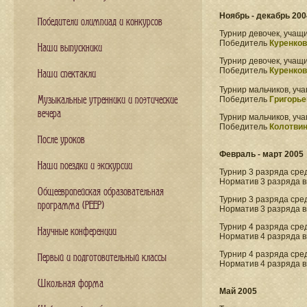
Ноябрь - декабрь 200
Победители олимпиад и конкурсов
Турнир девочек, учащи
Победитель
Куренков
Наши выпускники
Турнир девочек, учащи
Победитель
Куренков
Наши спектакли
Турнир мальчиков, уча
Музыкальные утренники и поэтические
Победитель
Григорье
вечера
Турнир мальчиков, уча
Победитель
Колотвин
После уроков
Февраль - март 2005
Наши поездки и экскурсии
Турнир 3 разряда сре
Норматив 3 разряда 
Общеевропейская образовательная
Турнир 3 разряда сред
программа (PEEP)
Норматив 3 разряда 
Турнир 4 разряда сре
Научные конференции
Норматив 4 разряда 
Турнир 4 разряда сре
Первый и подготовительный классы
Норматив 4 разряда 
Школьная форма
Май 2005