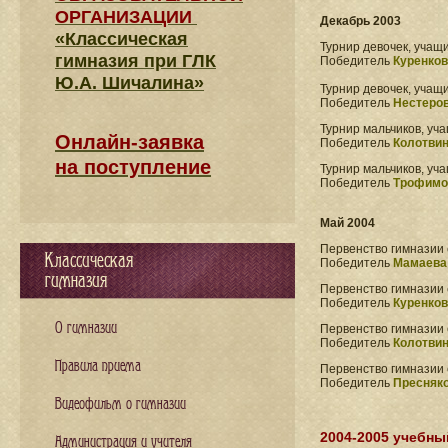
ОРГАНИЗАЦИИ
Декабрь 2003
«Классическая
Турнир девочек, учащи
гимназия при ГЛК
Победитель
Куренков
Ю.А. Шичалина»
Турнир девочек, учащи
Победитель
Нестеров
Турнир мальчиков, уча
Онлайн-заявка
Победитель
Колотвин
на поступление
Турнир мальчиков, уч
Победитель
Трофимо
Май 2004
Первенство гимназии с
Классическая
Победитель
Мамаева
гимназия
Первенство гимназии 
Победитель
Куренков
О гимназии
Первенство гимназии 
Победитель
Колотвин
Правила приема
Первенство гимназии 
Победитель
Пресняко
Видеофильм о гимназии
2004-2005 учебны
Администрация и учителя