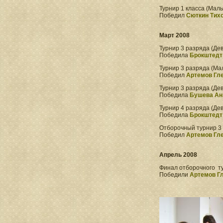
Турнир 1 класса (Маль
Победил
Сюткин Тихо
Март 2008
Турнир 3 разряда (Дев
Победила
Брокштедт
Турнир 3 разряда (Мал
Победил
Артемов Гле
Турнир 3 разряда (Дев
Победила
Бушева Ан
Турнир 4 разряда (Дев
Победила
Брокштедт
Отборочный турнир 3 
Победил
Артемов Гле
Апрель 2008
Финал отборочного ту
Победили
Артемов Г