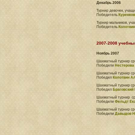
Декабрь 2006
Турнир девочек, учащи
Победитель
Куренков
Турнир мальчиков, уча
Победитель
Колотвин
2007-2008 учебны
Ноябрь 2007
Шахматный турнир сре
Победили
Нестерова
Шахматный турнир сре
Победил
Колотвин Ал
Шахматный турнир сре
Победил
Браговский 
Шахматный турнир сре
Победили
Фельдт Ек
Шахматный турнир сре
Победили
Давыдов Н