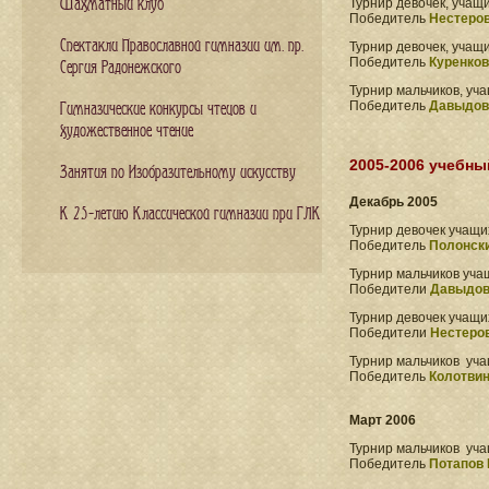
Шахматный клуб
Турнир девочек, учащи
Победитель
Нестеров
Спектакли Православной гимназии им. пр.
Турнир девочек, учащ
Победитель
Куренков
Сергия Радонежского
Турнир мальчиков, уча
Победитель
Давыдов 
Гимназические конкурсы чтецов и
художественное чтение
2005-2006 учебны
Занятия по Изобразительному искусству
Декабрь 2005
К 25-летию Классической гимназии при ГЛК
Турнир девочек учащих
Победитель
Полонски
Турнир мальчиков учащ
Победители
Давыдов 
Турнир девочек учащи
Победители
Нестеров
Турнир мальчиков уча
Победитель
Колотвин
Март 2006
Турнир мальчиков уча
Победитель
Потапов 