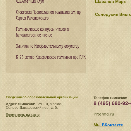
Шахматный клуб
Шарапов Марк
Спектакли Православной гимназии им. пр.
Солодухин Викт
Сергия Радонежского
Гимназические конкурсы чтецов и
художественное чтение
Занятия по Изобразительному искусству
К 25-летию Классической гимназии при ГЛК
Сведения​ об образовательной организации
Телефон гимназии:
8 (495) 680-92-
Адрес гимназии:
129110, Москва,
Орлово-Давыдовский пер., д. 5.
info@mgl.ru
Посмотреть на карте
Мы
ВКонтакте