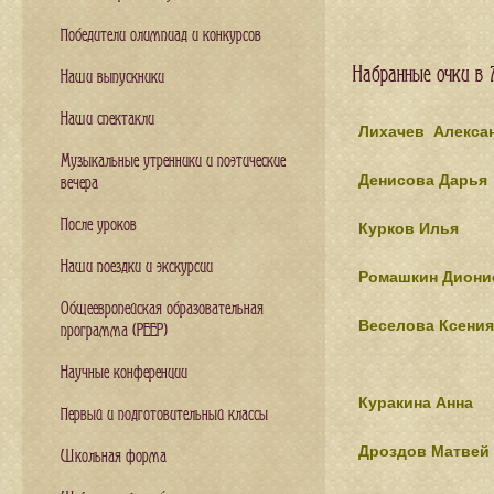
Победители олимпиад и конкурсов
Набранные очки в
Наши выпускники
Наши спектакли
Лихачев
Алекса
Музыкальные утренники и поэтические
Денисова Дарья
вечера
После уроков
Курков Илья
Наши поездки и экскурсии
Ромашкин Диони
Общеевропейская образовательная
Веселова Ксения
программа (PEEP)
Научные конференции
Куракина Анна
Первый и подготовительный классы
Дроздов Матвей
Школьная форма