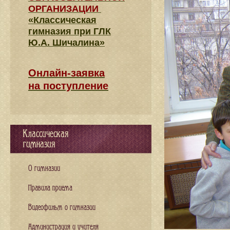
ОРГАНИЗАЦИИ
«Классическая
гимназия при ГЛК
Ю.А. Шичалина»
Онлайн-заявка
на поступление
Классическая
гимназия
О гимназии
Правила приема
Видеофильм о гимназии
Администрация и учителя