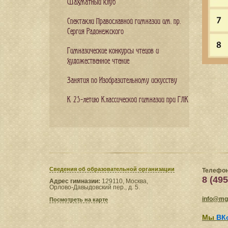
Шахматный клуб
Спектакли Православной гимназии им. пр.
Сергия Радонежского
Гимназические конкурсы чтецов и
художественное чтение
Занятия по Изобразительному искусству
К 25-летию Классической гимназии при ГЛК
Сведения​ об образовательной организации
Телефон
8 (495
Адрес гимназии:
129110, Москва,
Орлово-Давыдовский пер., д. 5.
info@mgl
Посмотреть на карте
Мы
ВК