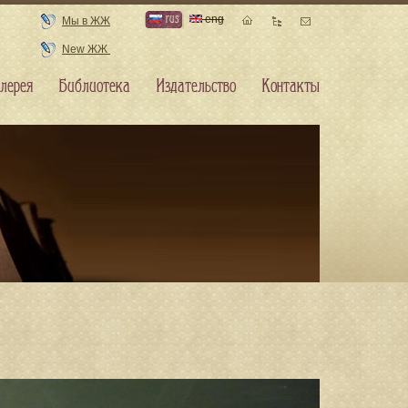
rus
eng
Мы в ЖЖ
New ЖЖ
лерея
Библиотека
Издательство
Контакты
4