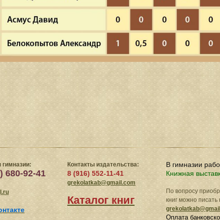
В гимназии раб
 гимназии:
Контакты издательства:
) 680-92-41
8 (916) 552-11-41
Книжная выстав
grekolatkab@gmail.com
По вопросу приоб
.ru
Каталог книг
книг можно писать 
grekolatkab@gmai
онтакте
Оплата банковско