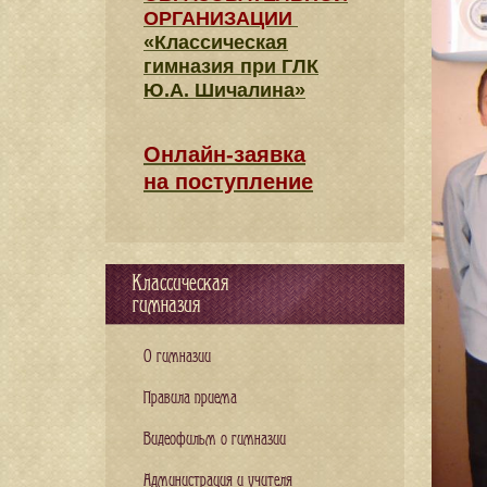
ОРГАНИЗАЦИИ
«Классическая
гимназия при ГЛК
Ю.А. Шичалина»
Онлайн-заявка
на поступление
Классическая
гимназия
О гимназии
Правила приема
Видеофильм о гимназии
Администрация и учителя