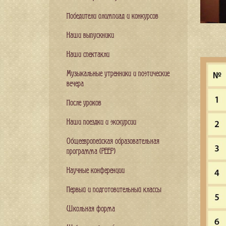
Победители олимпиад и конкурсов
Наши выпускники
Наши спектакли
Музыкальные утренники и поэтические
вечера
После уроков
Наши поездки и экскурсии
Общеевропейская образовательная
программа (PEEP)
Научные конференции
Первый и подготовительный классы
Школьная форма