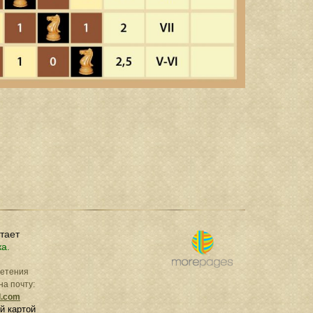
отает
ка.
ретения
на почту:
l.com
й картой