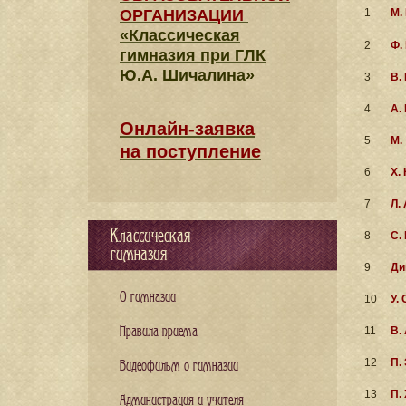
ОРГАНИЗАЦИИ
1
М.
«Классическая
2
Ф.
гимназия при ГЛК
Ю.А. Шичалина»
3
В.
4
А.
Онлайн-заявка
5
М.
на поступление
6
Х.
7
Л.
Классическая
8
С.
гимназия
9
Ди
О гимназии
10
У. 
Правила приема
11
В.
12
П.
Видеофильм о гимназии
13
П.
Администрация и учителя