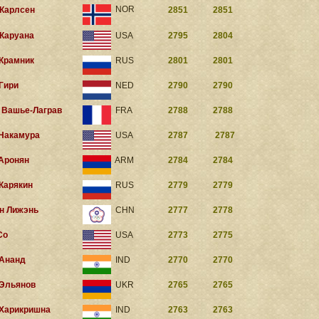
NOR
 Карлсен
2851
2851
 Каруана
USA
2795
2804
 Крамник
RUS
2801
2801
 Гири
NED
2790
2790
 Вашье-Лаграв
FRA
2788
2788
 Накамура
USA
2787
2787
 Аронян
ARM
2784
2784
 Карякин
RUS
2779
2779
н Лижэнь
CHN
2777
2778
Со
USA
2773
2775
 Ананд
IND
2770
2770
 Эльянов
UKR
2765
2765
 Харикришна
IND
2763
2763