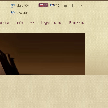
rus
eng
Мы в ЖЖ
New ЖЖ
лерея
Библиотека
Издательство
Контакты