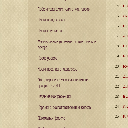
14
П.
Победители олимпиад и конкурсов
15
Ли
Наши выпускники
16
В.
Наши спектакли
17
А.
Музыкальные утренники и поэтические
18
Ш.
вечера
19
Б.
После уроков
20
Юй
Наши поездки и экскурсии
21
Д.
Общеевропейская образовательная
программа (PEEP)
22
Д.
Научные конференции
23
Ва
24
Л.
Первый и подготовительный классы
25
Р.
Школьная форма