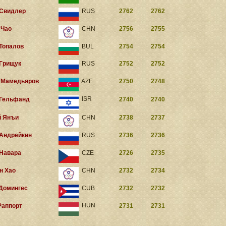
 Свидлер
RUS
2762
2762
 Чао
CHN
2756
2755
 Топалов
BUL
2754
2754
 Грищук
RUS
2752
2752
 Мамедьяров
AZE
2750
2748
ISR
 Гельфанд
2740
2740
 Янъи
CHN
2738
2737
 Андрейкин
RUS
2736
2736
 Навара
CZE
2726
2735
н Хао
CHN
2732
2734
 Домингес
CUB
2732
2732
HUN
 Раппорт
2731
2731