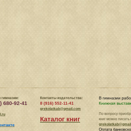
В гимназии раб
 гимназии:
Контакты издательства:
) 680-92-41
8 (916) 552-11-41
Книжная выстав
grekolatkab@gmail.com
По вопросу приоб
.ru
Каталог книг
книг можно писать 
grekolatkab@gmai
онтакте
Оплата банковско