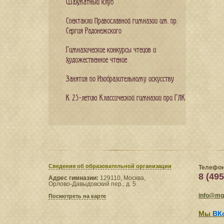
Шахматный клуб
Спектакли Православной гимназии им. пр.
Сергия Радонежского
Гимназические конкурсы чтецов и
художественное чтение
Занятия по Изобразительному искусству
К 25-летию Классической гимназии при ГЛК
Сведения​ об образовательной организации
Телефон
8 (495
Адрес гимназии:
129110, Москва,
Орлово-Давыдовский пер., д. 5.
info@mgl
Посмотреть на карте
Мы
ВК