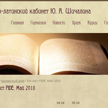
о-латинский кабинет Ю. А. Шичалина
Главная
Гимназия
Новости
Храм
Курсы
Га
/
Шахматный клуб
/ Топ-лист FIDE. Май 2016
ист FIDE. Май 2016
04.16
05.16