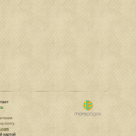
отает
ка.
ретения
на почту:
l.com
й картой