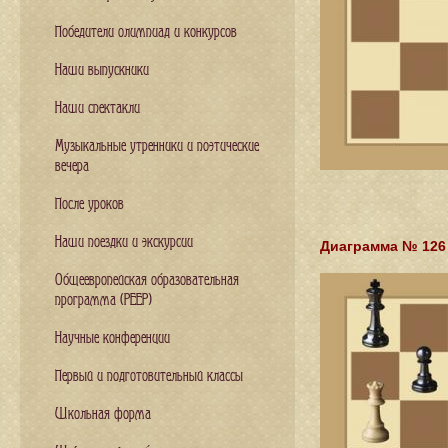
Победители олимпиад и конкурсов
Наши выпускники
Наши спектакли
Музыкальные утренники и поэтические
вечера
После уроков
Наши поездки и экскурсии
Диаграмма № 126
Общеевропейская образовательная
программа (PEEP)
Научные конференции
Первый и подготовительный классы
Школьная форма