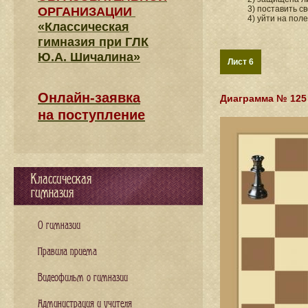
3) поставить с
ОРГАНИЗАЦИИ
4) уйти на поле
«Классическая
гимназия при ГЛК
Ю.А. Шичалина»
Лист 6
Онлайн-заявка
Диаграмма № 125
на поступление
Классическая
гимназия
О гимназии
Правила приема
Видеофильм о гимназии
Администрация и учителя