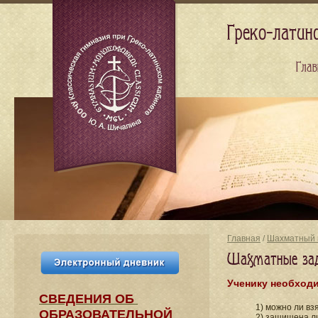
Греко-латин
Глав
Главная
/
Шахматный 
Шахматные зада
Ученику необходи
СВЕДЕНИЯ​ ОБ
1) можно ли вз
ОБРАЗОВАТЕЛЬНОЙ
2) защищена ли