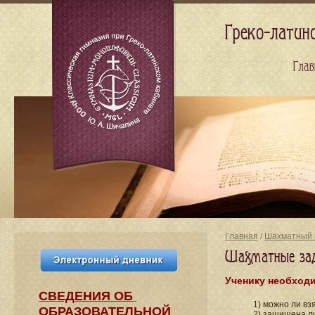
Греко-латин
Глав
Главная
/
Шахматный 
Шахматные зада
Ученику необходи
СВЕДЕНИЯ​ ОБ
1) можно ли вз
ОБРАЗОВАТЕЛЬНОЙ
2) защищена ли