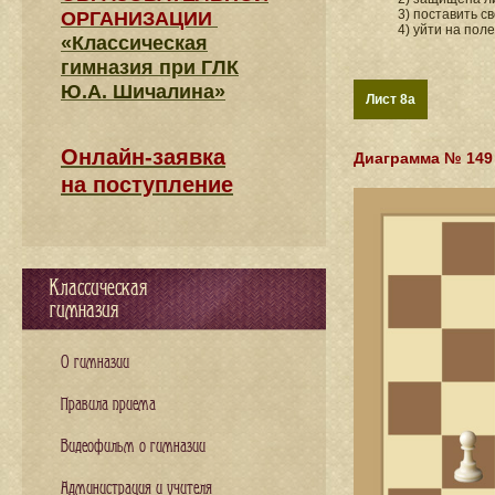
3) поставить с
ОРГАНИЗАЦИИ
4) уйти на поле
«Классическая
гимназия при ГЛК
Ю.А. Шичалина»
Лист 8a
Онлайн-заявка
Диаграмма № 149
на поступление
Классическая
гимназия
О гимназии
Правила приема
Видеофильм о гимназии
Администрация и учителя