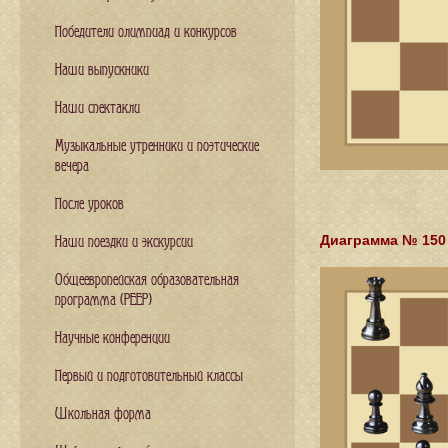
Победители олимпиад и конкурсов
Наши выпускники
Наши спектакли
Музыкальные утренники и поэтические
вечера
После уроков
Диаграмма № 150
Наши поездки и экскурсии
Общеевропейская образовательная
программа (PEEP)
Научные конференции
Первый и подготовительный классы
Школьная форма