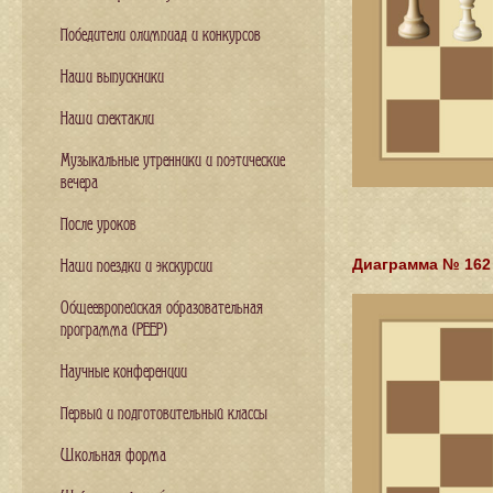
Победители олимпиад и конкурсов
Наши выпускники
Наши спектакли
Музыкальные утренники и поэтические
вечера
После уроков
Диаграмма № 162
Наши поездки и экскурсии
Общеевропейская образовательная
программа (PEEP)
Научные конференции
Первый и подготовительный классы
Школьная форма