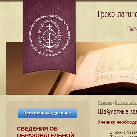
Греко-латин
Глав
Главная
/
Шахматный 
Шахматные зада
Ученику необходи
СВЕДЕНИЯ​ ОБ
1) можно ли вз
ОБРАЗОВАТЕЛЬНОЙ
2) защищена ли