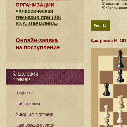
3) поставить с
ОРГАНИЗАЦИИ
4) уйти на поле
«Классическая
гимназия при ГЛК
Ю.А. Шичалина»
Лист 10
Онлайн-заявка
Диаграмма № 161
на поступление
Классическая
гимназия
О гимназии
Правила приема
Видеофильм о гимназии
Администрация и учителя