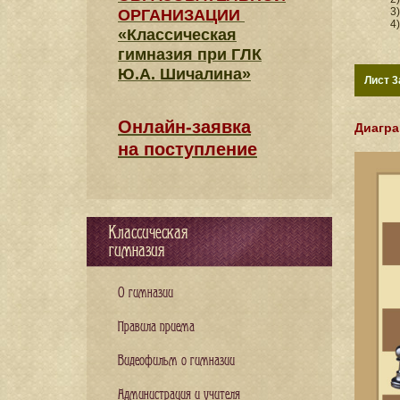
3
ОРГАНИЗАЦИИ
4
«Классическая
гимназия при ГЛК
Ю.А. Шичалина»
Лист 3
Онлайн-заявка
Диагра
на поступление
Классическая
гимназия
О гимназии
Правила приема
Видеофильм о гимназии
Администрация и учителя