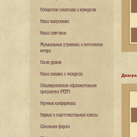
Победители олимпиад и конкурсов
Наши выпускники
Наши спектакли
Музыкальные утренники и поэтические
вечера
После уроков
Наши поездки и экскурсии
Диагра
Общеевропейская образовательная
программа (PEEP)
Научные конференции
Первый и подготовительный классы
Школьная форма