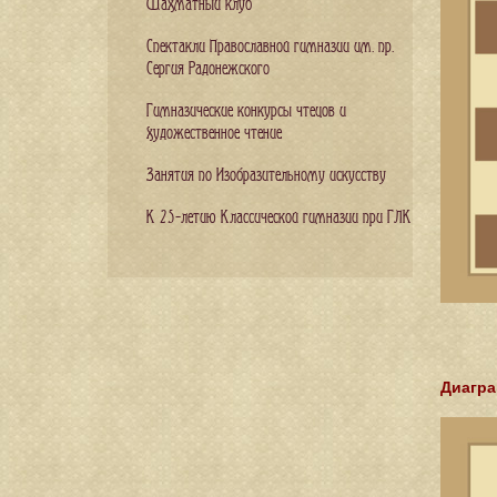
Шахматный клуб
Спектакли Православной гимназии им. пр.
Сергия Радонежского
Гимназические конкурсы чтецов и
художественное чтение
Занятия по Изобразительному искусству
К 25-летию Классической гимназии при ГЛК
Диагра