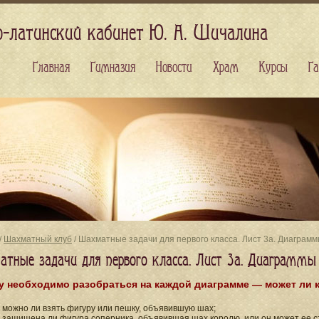
о-латинский кабинет Ю. А. Шичалина
Главная
Гимназия
Новости
Храм
Курсы
Га
/
Шахматный клуб
/ Шахматные задачи для первого класса. Лист 3a. Диаграм
тные задачи для первого класса. Лист 3a. Диаграммы
у необходимо разобраться на каждой диаграмме — может ли 
) можно ли взять фигуру или пешку, объявившую шах;
) защищена ли фигура соперника, объявившая шах королю, или он может ее с