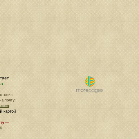
отает
ка.
ретения
на почту:
l.com
й картой
ату —
К