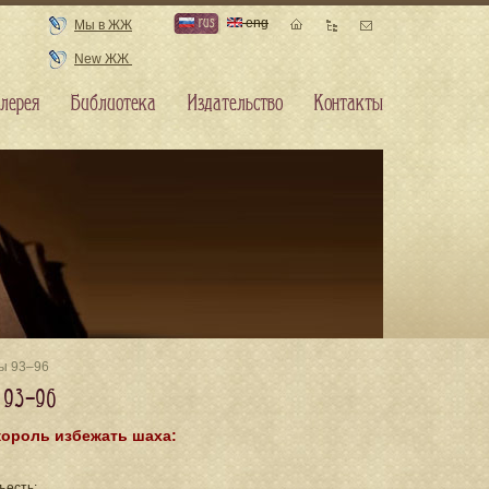
rus
eng
Мы в ЖЖ
New ЖЖ
лерея
Библиотека
Издательство
Контакты
мы 93–96
 93–96
король избежать шаха:
ъесть;