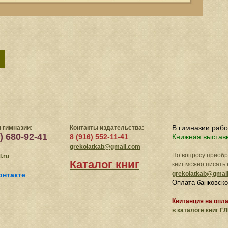
В гимназии раб
 гимназии:
Контакты издательства:
) 680-92-41
8 (916) 552-11-41
Книжная выстав
grekolatkab@gmail.com
По вопросу приоб
.ru
Каталог книг
книг можно писать 
grekolatkab@gmai
онтакте
Оплата банковско
Квитанция на опл
в
каталоге книг ГЛ