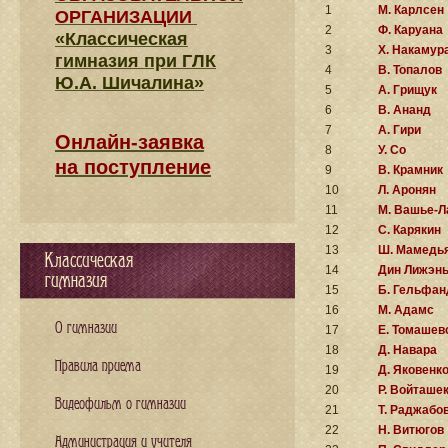
1
М. Карлсен
ОРГАНИЗАЦИИ
2
Ф. Каруана
«Классическая
3
Х. Накамур
гимназия при ГЛК
4
В. Топалов
Ю.А. Шичалина»
5
А. Грищук
6
В. Ананд
7
А. Гири
Онлайн-заявка
8
У. Со
на поступление
9
В. Крамник
10
Л. Аронян
11
М. Вашье-Л
12
С. Карякин
13
Ш. Мамедь
Классическая
14
Дин Лижэн
гимназия
15
Б. Гельфан
16
М. Адамс
О гимназии
17
Е. Томашев
18
Д. Навара
Правила приема
19
Д. Яковенк
20
Р. Войташе
Видеофильм о гимназии
21
Т. Раджабо
22
Н. Витюгов
Администрация и учителя