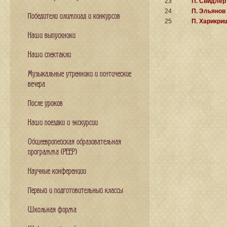
23
П. Свидлер
24
П. Эльянов
Победители олимпиад и конкурсов
25
П. Харикри
Наши выпускники
Наши спектакли
Музыкальные утренники и поэтические
вечера
После уроков
Наши поездки и экскурсии
Общеевропейская образовательная
программа (PEEP)
Научные конференции
Первый и подготовительный классы
Школьная форма