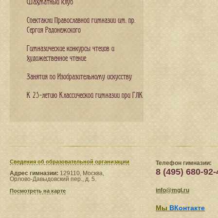
Шахматный клуб
Спектакли Православной гимназии им. пр.
Сергия Радонежского
Гимназические конкурсы чтецов и
художественное чтение
Занятия по Изобразительному искусству
К 25-летию Классической гимназии при ГЛК
Сведения​ об образовательной организации
Телефон гимназии:
8 (495) 680-92-
Адрес гимназии:
129110, Москва,
Орлово-Давыдовский пер., д. 5.
info@mgl.ru
Посмотреть на карте
Мы
ВКонтакте