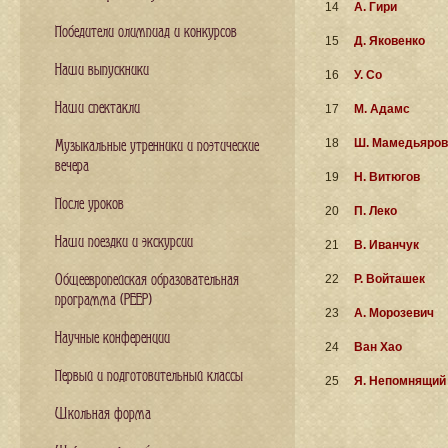
14
А. Гири
Победители олимпиад и конкурсов
15
Д. Яковенко
Наши выпускники
16
У. Со
Наши спектакли
17
М. Адамс
18
Ш. Мамедьяров
Музыкальные утренники и поэтические
вечера
19
Н. Витюгов
После уроков
20
П. Леко
Наши поездки и экскурсии
21
В. Иванчук
Общеевропейская образовательная
22
Р. Войташек
программа (PEEP)
23
А. Морозевич
Научные конференции
24
Ван Хао
Первый и подготовительный классы
25
Я. Непомнящий
Школьная форма