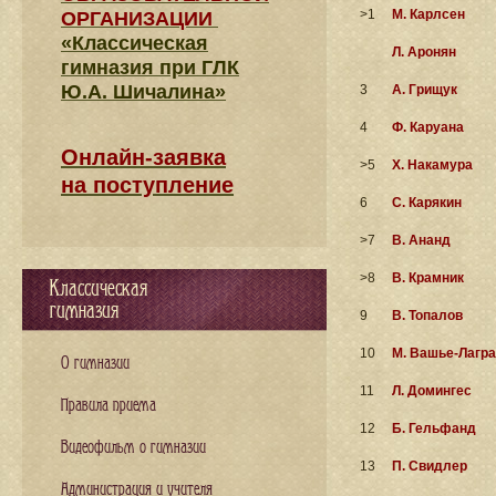
>1
М. Карлсен
ОРГАНИЗАЦИИ
«Классическая
Л. Аронян
гимназия при ГЛК
Ю.А. Шичалина»
3
А. Грищук
4
Ф. Каруана
Онлайн-заявка
>5
Х. Накамура
на поступление
6
С. Карякин
>7
В. Ананд
>8
В. Крамник
Классическая
гимназия
9
В. Топалов
10
М. Вашье-Лагр
О гимназии
11
Л. Домингес
Правила приема
12
Б. Гельфанд
Видеофильм о гимназии
13
П. Свидлер
Администрация и учителя