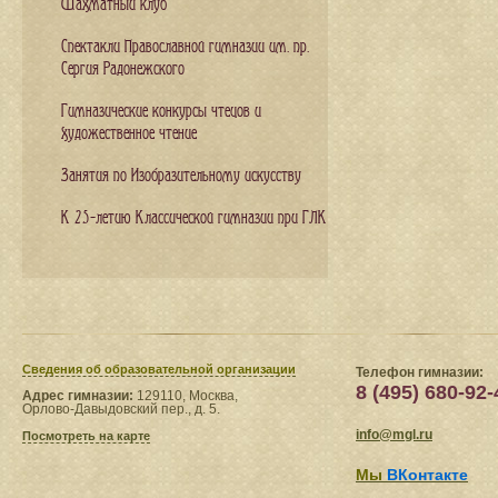
Шахматный клуб
Спектакли Православной гимназии им. пр.
Сергия Радонежского
Гимназические конкурсы чтецов и
художественное чтение
Занятия по Изобразительному искусству
К 25-летию Классической гимназии при ГЛК
Сведения​ об образовательной организации
Телефон гимназии:
8 (495) 680-92-
Адрес гимназии:
129110, Москва,
Орлово-Давыдовский пер., д. 5.
info@mgl.ru
Посмотреть на карте
Мы
ВКонтакте