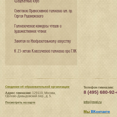
Шахматный клуб
Спектакли Православной гимназии им. пр.
Сергия Радонежского
Гимназические конкурсы чтецов и
художественное чтение
Занятия по Изобразительному искусству
К 25-летию Классической гимназии при ГЛК
Сведения​ об образовательной организации
Телефон гимназии:
8 (495) 680-92-
Адрес гимназии:
129110, Москва,
Орлово-Давыдовский пер., д. 5.
info@mgl.ru
Посмотреть на карте
Мы
ВКонтакте