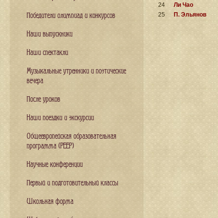
24
Ли Чао
25
П. Эльянов
Победители олимпиад и конкурсов
Наши выпускники
Наши спектакли
Музыкальные утренники и поэтические
вечера
После уроков
Наши поездки и экскурсии
Общеевропейская образовательная
программа (PEEP)
Научные конференции
Первый и подготовительный классы
Школьная форма