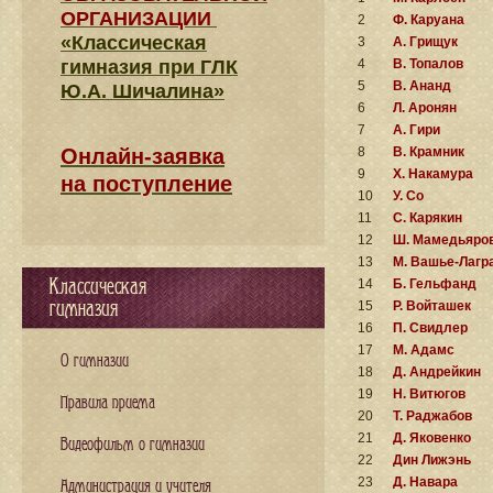
ОРГАНИЗАЦИИ
2
Ф. Каруана
«Классическая
3
А. Грищук
гимназия при ГЛК
4
В. Топалов
5
В. Ананд
Ю.А. Шичалина»
6
Л. Аронян
7
А. Гири
Онлайн-заявка
8
В. Крамник
9
Х. Накамура
на поступление
10
У. Со
11
С. Карякин
12
Ш. Мамедьяро
13
М. Вашье-Лагр
Классическая
14
Б. Гельфанд
гимназия
15
Р. Войташек
16
П. Свидлер
17
М. Адамс
О гимназии
18
Д. Андрейкин
19
Н. Витюгов
Правила приема
20
Т. Раджабов
21
Д. Яковенко
Видеофильм о гимназии
22
Дин Лижэнь
23
Д. Навара
Администрация и учителя