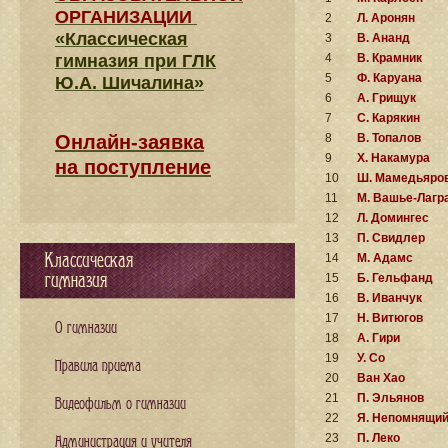
ОРГАНИЗАЦИИ
2
Л. Аронян
«Классическая
3
В. Ананд
гимназия при ГЛК
4
В. Крамник
5
Ф. Каруана
Ю.А. Шичалина»
6
А. Грищук
7
С. Карякин
Онлайн-заявка
8
В. Топалов
9
Х. Накамура
на поступление
10
Ш. Мамедьяро
11
М. Вашье-Лагр
12
Л. Домингес
13
П. Свидлер
Классическая
14
М. Адамс
гимназия
15
Б. Гельфанд
16
В. Иванчук
17
Н. Витюгов
О гимназии
18
А. Гири
19
У. Со
Правила приема
20
Ван Хао
21
П. Эльянов
Видеофильм о гимназии
22
Я. Непомнящи
23
П. Леко
Администрация и учителя