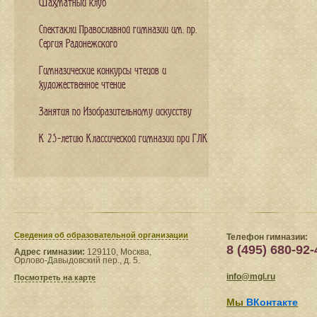
Шахматный клуб
Спектакли Православной гимназии им. пр.
Сергия Радонежского
Гимназические конкурсы чтецов и
художественное чтение
Занятия по Изобразительному искусству
К 25-летию Классической гимназии при ГЛК
Сведения​ об образовательной организации
Телефон гимназии:
8 (495) 680-92-
Адрес гимназии:
129110, Москва,
Орлово-Давыдовский пер., д. 5.
info@mgl.ru
Посмотреть на карте
Мы
ВКонтакте