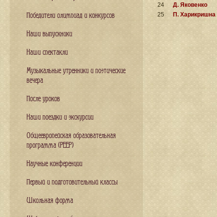
24
Д. Яковенко
25
П. Харикришна
Победители олимпиад и конкурсов
Наши выпускники
Наши спектакли
Музыкальные утренники и поэтические
вечера
После уроков
Наши поездки и экскурсии
Общеевропейская образовательная
программа (PEEP)
Научные конференции
Первый и подготовительный классы
Школьная форма