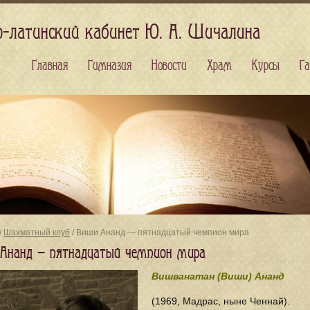
о-латинский кабинет Ю. А. Шичалина
Главная
Гимназия
Новости
Храм
Курсы
Га
/
Шахматный клуб
/ Виши Ананд — пятнадцатый чемпион мира
Ананд — пятнадцатый чемпион мира
Вишванатан (Виши) Ананд
(1969, Мадрас, ныне Ченнай).