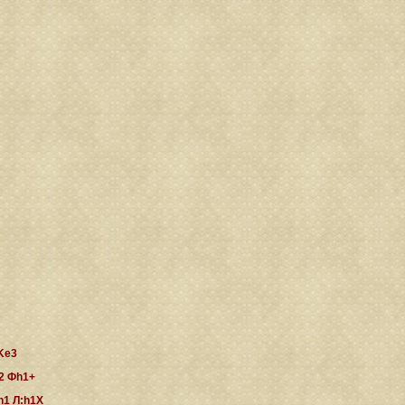
 Ke3
2 Фh1+
h1 Л:h1X