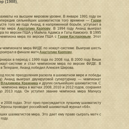
р (1988),
 шахматы на высшем мировом уровне. В январе 1991 году он
 опередив сильнейших шахматистов того времени —
Гарри
густе того же года Ананд, в напряженной борьбе, уступает в
ство мира
Анатолию Карпову
. В 1994 году Ананд выиграл
ра по версии ПША у Майкла Адамса и Гаты Камского. В 1995
е чемпиона мира по версии ПША с
Гарри Каспаровым
. Этот
-м чемпионате мира ФИДЕ по нокаут-системе. Выиграв шесть
роиграл в финале матч
Анатолию Карпову
.
нирах в период с 1999 года по 2008 год. В 2000 году Виши
окаут-системе и стал чемпионом мира по версии ФИДЕ. В
в Тегеране, Ананд победил Алексея Широва.
 год после преодоления раскола в шахматном мире и победы
а
) Ананд выиграл двухкруговой супертурнир — чемпионат
о
Владимира Крамника
и других сильнейших шахматистов. С
 чемпиона мира в матчах 2008, 2010 и 2012 годов, сохранял
о 2013 года. Он уступил звание чемпиона мира Магнусу
 и 2008 годах. Этот приз присуждается лучшему шахматисту
 Опросы проводит российский шахматный журнал «64».
ших шахматистов мира. Это дает ему право сыграть матч с
году.