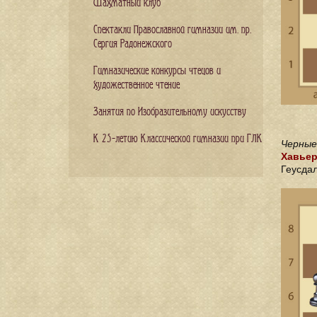
Шахматный клуб
Спектакли Православной гимназии им. пр.
Сергия Радонежского
Гимназические конкурсы чтецов и
художественное чтение
Занятия по Изобразительному искусству
К 25-летию Классической гимназии при ГЛК
Черные
Хавьер
Геусдал