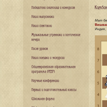
Комбин
Победители олимпиад и конкурсов
Наши выпускники
Мат бе
Вишван
Наши спектакли
Индия,
Музыкальные утренники и поэтические
вечера
После уроков
Наши поездки и экскурсии
Общеевропейская образовательная
программа (PEEP)
Научные конференции
Первый и подготовительный классы
Школьная форма