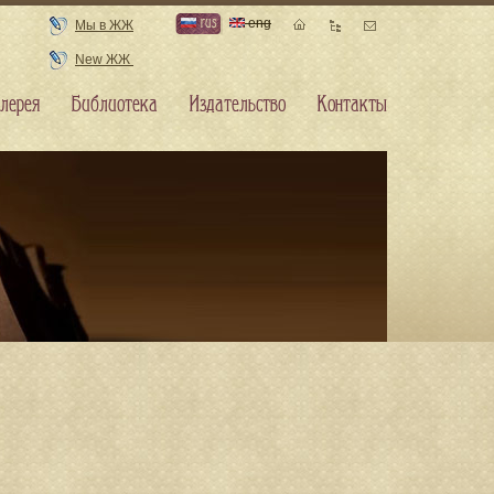
rus
eng
Мы в ЖЖ
New ЖЖ
лерея
Библиотека
Издательство
Контакты