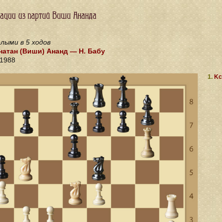
ации из партий Виши Ананда
лыми в 5 ходов
атан (Виши) Ананд — Н. Бабу
 1988
1.
Kc