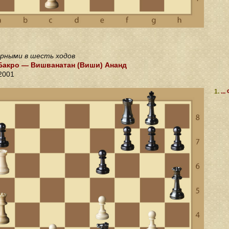
рными в шесть ходов
Бакро — Вишванатан (Виши) Ананд
 2001
1.
...