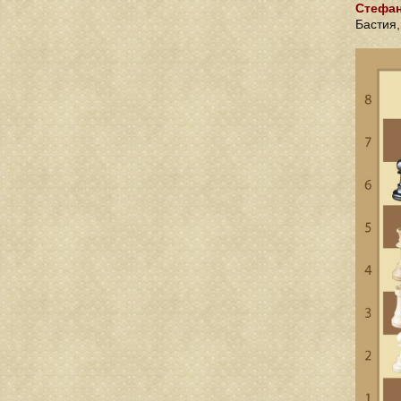
Стефан
Бастия,