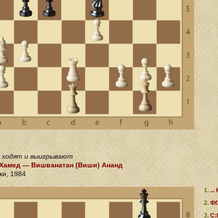
 ходят и выигрывают
Хамед — Вишванатан (Виши) Ананд
ки, 1984
1.
...
2.
Фf
3.
C: