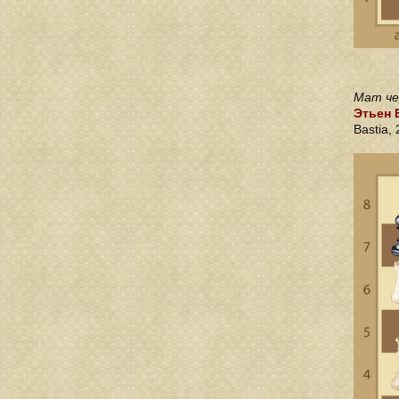
Мат че
Этьен 
Bastia,