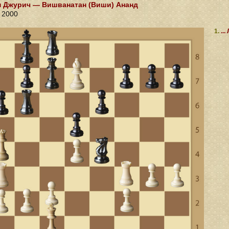
 Джурич — Вишванатан (Виши) Ананд
 2000
1.
...