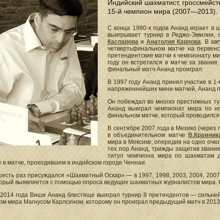
Индийский шахматист, гроссмейсте
15-й чемпион мира (2007—2013).
С конца 1980-х годов Ананд играет в
выигрывает турнир в Реджо-Эмилии,
Каспарова
и
Анатолия Карпова
. В ав
четвертьфинальном матче на первен
претендентские матчи к чемпионату ми
году он встретился в матче за звани
финальный матч Ананд проиграл.
В 1997 году Ананд принял участие в 1
напряженнейших мини-матчей, Ананд п
Он побеждал во многих престижных тур
Ананд выиграл чемпионат мира по н
финальном матче, который проводился 
В сентябре 2007 года в Мехико (через
в объединительном матче
В.Крамник
мира в Мексике, опередив на одно очк
тех пор Ананд, трижды защитив звание
титул чемпиона мира по шахматам д
 в матче, проходившем в индийском городе Ченнаи.
есть раз присуждался «Шахматный Оскар» — в 1997, 1998, 2003, 2004, 2007
оторый выявляется с помощью опроса ведущих шахматных журналистов мира.
 2014 года Виши Ананд блестяще выиграл турнир 8 претендентов — сильней
м мира Магнусом Карлсеном, которому он проиграл предыдущий матч в 2013 