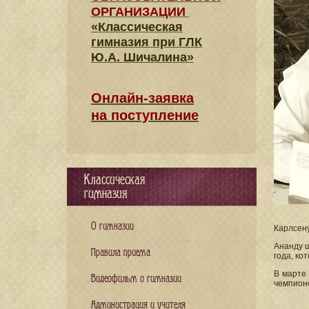
ОРГАНИЗАЦИИ
«Классическая
гимназия при ГЛК
Ю.А. Шичалина»
Онлайн-заявка
на поступление
Классическая
гимназия
О гимназии
Карлсену
Ананду ш
Правила приема
года, к
В марте
Видеофильм о гимназии
чемпионо
Администрация и учителя