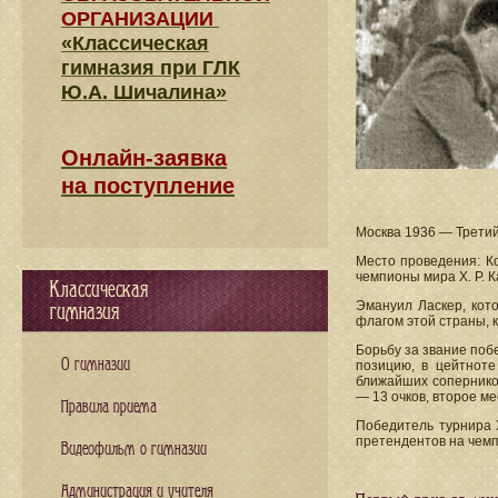
ОРГАНИЗАЦИИ
«Классическая
гимназия при ГЛК
Ю.А. Шичалина»
Онлайн-заявка
на поступление
Москва 1936 — Третий
Место проведения: Ко
чемпионы мира X. Р. К
Классическая
Эмануил Ласкер, кот
гимназия
флагом этой страны, 
Борьбу за звание побе
О гимназии
позицию, в цейтноте
ближайших соперников 
— 13 очков, второе ме
Правила приема
Победитель турнира Х
претендентов на чемп
Видеофильм о гимназии
Администрация и учителя