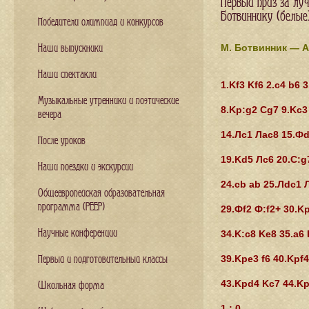
Первый приз за л
Ботвиннику (белые
Победители олимпиад и конкурсов
М. Ботвинник — А
Наши выпускники
Наши спектакли
1.Kf3 Kf6 2.c4 b6 
Музыкальные утренники и поэтические
8.Kp:g2 Cg7 9.Kc3
вечера
14.Лс1 Лас8 15.Фd
После уроков
19.Kd5 Лс6 20.C:g
Наши поездки и экскурсии
24.cb ab 25.Лdc1 
Общеевропейская образовательная
программа (PEEP)
29.Фf2 Ф:f2+ 30.Kp
Научные конференции
34.K:c8 Ke8 35.a6
39.Kpe3 f6 40.Kpf
Первый и подготовительный классы
43.Kpd4 Kc7 44.Kp
Школьная форма
1 : 0