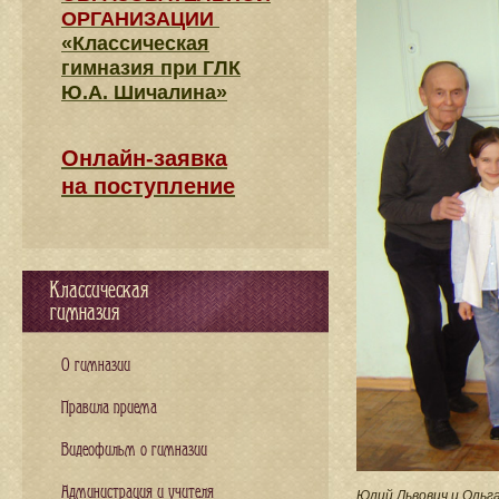
ОРГАНИЗАЦИИ
«Классическая
гимназия при ГЛК
Ю.А. Шичалина»
Онлайн-заявка
на поступление
Классическая
гимназия
О гимназии
Правила приема
Видеофильм о гимназии
Администрация и учителя
Юлий Львович и Ольг