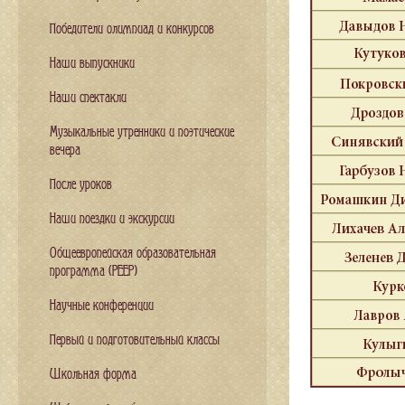
Победители олимпиад и конкурсов
Наши выпускники
Наши спектакли
Музыкальные утренники и поэтические
вечера
После уроков
Наши поездки и экскурсии
Общеевропейская образовательная
программа (PEEP)
Научные конференции
Первый и подготовительный классы
Школьная форма