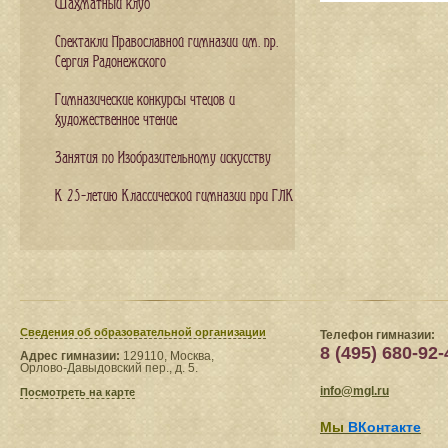
Шахматный клуб
Спектакли Православной гимназии им. пр.
Сергия Радонежского
Гимназические конкурсы чтецов и
художественное чтение
Занятия по Изобразительному искусству
К 25-летию Классической гимназии при ГЛК
Сведения​ об образовательной организации
Телефон гимназии:
8 (495) 680-92-
Адрес гимназии:
129110, Москва,
Орлово-Давыдовский пер., д. 5.
info@mgl.ru
Посмотреть на карте
Мы
ВКонтакте