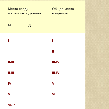
Место среди
Общее место
мальчиков и девочек
в турнире
М
Д
I
I
II
II
II-III
III-IV
II-III
III-IV
IV
V
V
VI
VI-IX