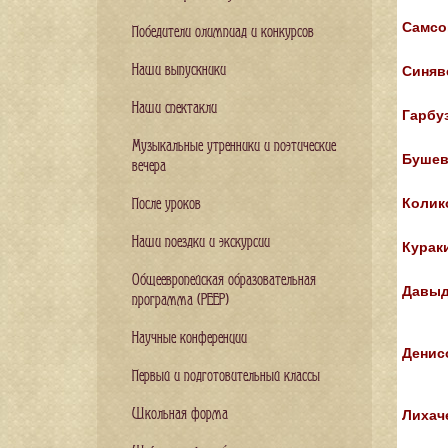
Самсо
Победители олимпиад и конкурсов
Наши выпускники
Синяв
Наши спектакли
Гарбу
Музыкальные утренники и поэтические
Бушев
вечера
Колик
После уроков
Наши поездки и экскурсии
Курак
Общеевропейская образовательная
Давыд
программа (PEEP)
Научные конференции
Денис
Первый и подготовительный классы
Школьная форма
Лихач