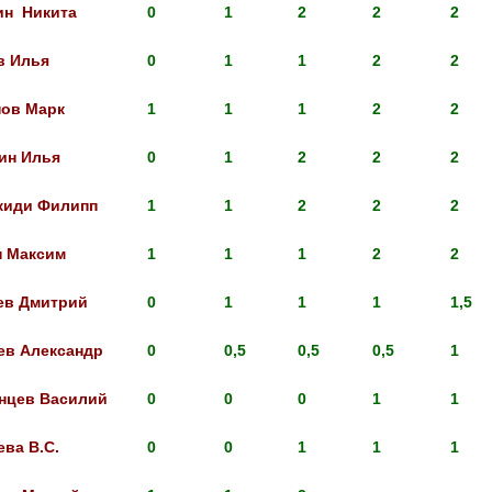
ин Никита
0
1
2
2
2
в Илья
0
1
1
2
2
ов Марк
1
1
1
2
2
ин Илья
0
1
2
2
2
киди Филипп
1
1
2
2
2
 Максим
1
1
1
2
2
ев Дмитрий
0
1
1
1
1,5
ев Александр
0
0,5
0,5
0,5
1
нцев Василий
0
0
0
1
1
ева В.С.
0
0
1
1
1