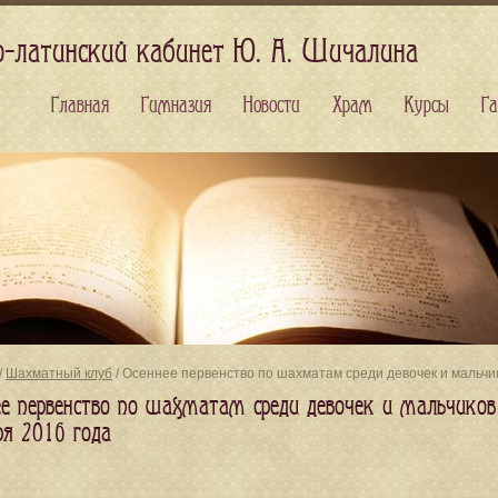
о-латинский кабинет Ю. А. Шичалина
Главная
Гимназия
Новости
Храм
Курсы
Га
/
Шахматный клуб
/ Осеннее первенство по шахматам среди девочек и мальчик
ее первенство по шахматам среди девочек и мальчиков
ря 2016 года