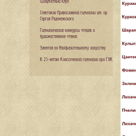
Шахматный клуб
Курак
Спектакли Православной гимназии им. пр.
Курко
Сергия Радонежского
Шарап
Гимназические конкурсы чтецов и
художественное чтение
Кулыг
Занятия по Изобразительному искусству
Цанте
К 25-летию Классической гимназии при ГЛК
Фомин
Зелен
Лихач
Пчели
Лихач