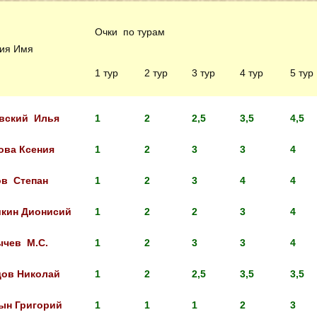
Очки по турам
ия Имя
1 тур
2 тур
3 тур
4 тур
5 тур
вский Илья
1
2
2,5
3,5
4,5
ова Ксения
1
2
3
3
4
ов Степан
1
2
3
4
4
кин Дионисий
1
2
2
3
4
чев М.С.
1
2
3
3
4
ов Николай
1
2
2,5
3,5
3,5
ын Григорий
1
1
1
2
3