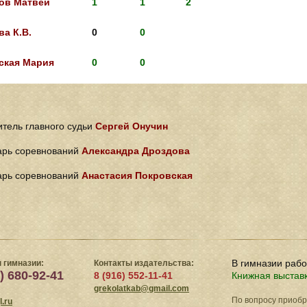
ов Матвей
1
1
2
а К.В.
0
0
ская Мария
0
0
тель главного судьи
Сергей Онучин
арь соревнований
Александра Дроздова
арь соревнований
Анастасия Покровская
В гимназии раб
 гимназии:
Контакты издательства:
) 680-92-41
8 (916) 552-11-41
Книжная выстав
grekolatkab@gmail.com
По вопросу приоб
.ru