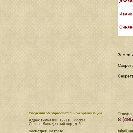
Дрозд
Иванов
Синяв
Замести
Секрет
Секрет
Сведения​ об образовательной организации
Телефон
8 (495
Адрес гимназии:
129110, Москва,
Орлово-Давыдовский пер., д. 5.
info@mgl
Посмотреть на карте