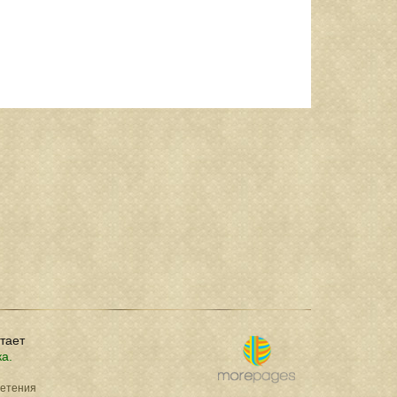
отает
ка.
ретения