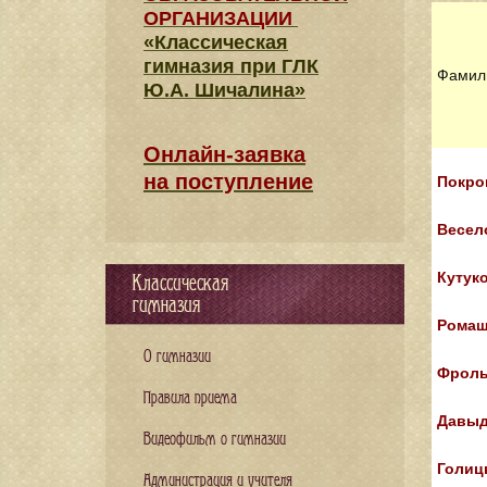
ОРГАНИЗАЦИИ
«Классическая
гимназия при ГЛК
Фамил
Ю.А. Шичалина»
Онлайн-заявка
на поступление
Покро
Весел
Кутук
Классическая
гимназия
Ромаш
О гимназии
Фролы
Правила приема
Давыд
Видеофильм о гимназии
Голиц
Администрация и учителя