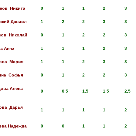
нов Никита
0
1
1
2
3
ский Даниил
1
2
2
3
3
зов Николай
0
1
2
2
3
а Анна
1
1
1
2
3
ова Мария
1
1
2
3
3
ина Софья
0
1
2
2
3
ова Алена
0
0,5
1,5
1,5
2,5
ова Дарья
1
1
1
1
2
ева Надежда
0
0
1
1
2