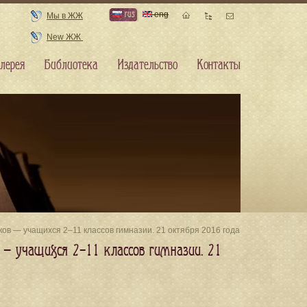
rus
eng
Мы в ЖЖ
New ЖЖ
лерея
Библиотека
Издательство
Контакты
ов — учащихся 2–11 классов гимназии. 21 октября 2016 года
 — учащихся 2–11 классов гимназии. 21