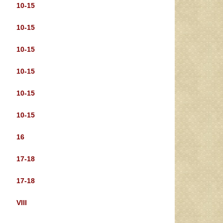
10-15
10-15
10-15
10-15
10-15
10-15
16
17-18
17-18
VIII