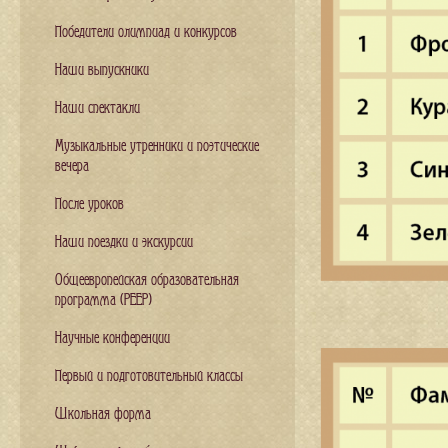
Победители олимпиад и конкурсов
Наши выпускники
Наши спектакли
Музыкальные утренники и поэтические
вечера
После уроков
Наши поездки и экскурсии
Общеевропейская образовательная
программа (PEEP)
Научные конференции
Первый и подготовительный классы
Школьная форма