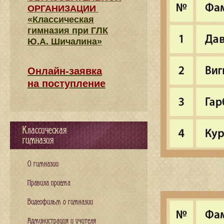
ОРГАНИЗАЦИИ
«Классическая
гимназия при ГЛК
Ю.А. Шичалина»
Онлайн-заявка
на поступление
Классическая
гимназия
О гимназии
Правила приема
Видеофильм о гимназии
Администрация и учителя