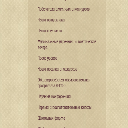
Победители олимпиад и конкурсов
Наши выпускники
Наши спектакли
Музыкальные утренники и поэтические
вечера
После уроков
Наши поездки и экскурсии
Общеевропейская образовательная
программа (PEEP)
Научные конференции
Первый и подготовительный классы
Школьная форма