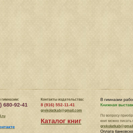
В гимназии раб
 гимназии:
Контакты издательства:
) 680-92-41
8 (916) 552-11-41
Книжная выстав
grekolatkab@gmail.com
По вопросу приоб
.ru
Каталог книг
книг можно писать 
grekolatkab@gmai
онтакте
Оплата банковско