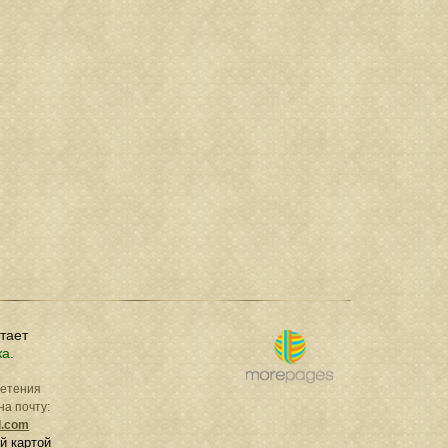
отает
ка.
ретения
на почту:
l.com
й картой