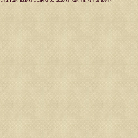
ие Католической Церкви об особой роли Папы Римского