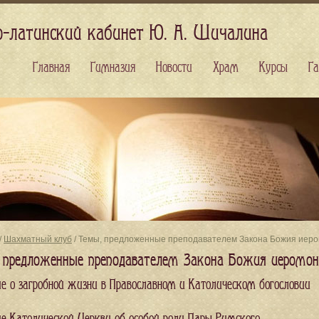
о-латинский кабинет Ю. А. Шичалина
Главная
Гимназия
Новости
Храм
Курсы
Га
/
Шахматный клуб
/ Темы, предложенные преподавателем Закона Божия иер
 предложенные преподавателем Закона Божия иеромо
ие о загробной жизни в Православном и Католическом богословии