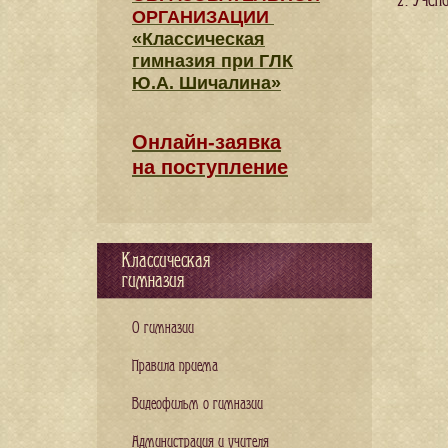
2. Учен
ОРГАНИЗАЦИИ
«Классическая
гимназия при ГЛК
Ю.А. Шичалина»
Онлайн-заявка
на поступление
Классическая
гимназия
О гимназии
Правила приема
Видеофильм о гимназии
Администрация и учителя