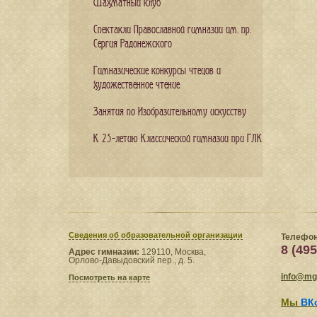
Шахматный клуб
Спектакли Православной гимназии им. пр.
Сергия Радонежского
Гимназические конкурсы чтецов и
художественное чтение
Занятия по Изобразительному искусству
К 25-летию Классической гимназии при ГЛК
Сведения​ об образовательной организации
Телефон
8 (495
Адрес гимназии:
129110, Москва,
Орлово-Давыдовский пер., д. 5.
info@mgl
Посмотреть на карте
Мы
ВК