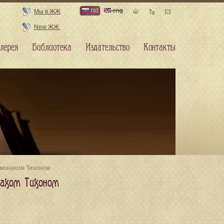
rus
eng
Мы в ЖЖ
New ЖЖ
лерея
Библиотека
Издательство
Контакты
омонахом Тихоном
нахом Тихоном