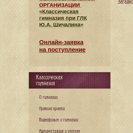
Загадк
ОРГАНИЗАЦИИ
«Классическая
гимназия при ГЛК
Ю.А. Шичалина»
Онлайн-заявка
на поступление
Классическая
гимназия
О гимназии
Правила приема
Видеофильм о гимназии
Администрация и учителя