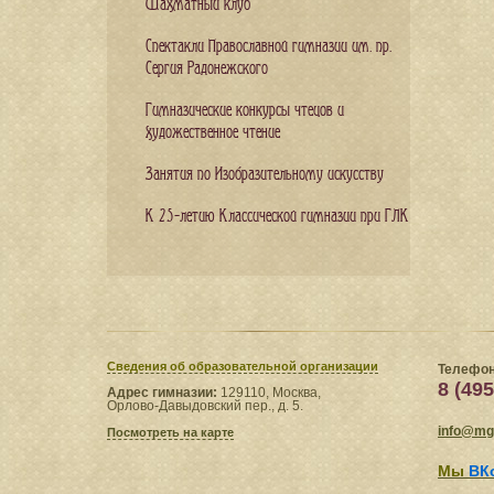
Шахматный клуб
Спектакли Православной гимназии им. пр.
Сергия Радонежского
Гимназические конкурсы чтецов и
художественное чтение
Занятия по Изобразительному искусству
К 25-летию Классической гимназии при ГЛК
Сведения​ об образовательной организации
Телефон
8 (495
Адрес гимназии:
129110, Москва,
Орлово-Давыдовский пер., д. 5.
info@mgl
Посмотреть на карте
Мы
ВК