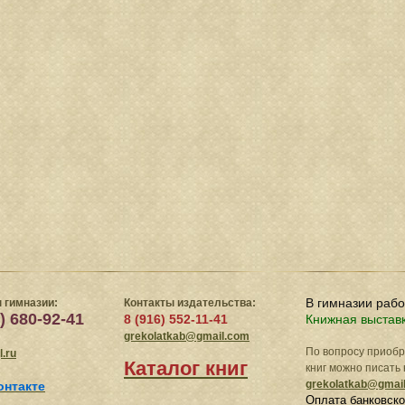
В гимназии раб
 гимназии:
Контакты издательства:
) 680-92-41
8 (916) 552-11-41
Книжная выстав
grekolatkab@gmail.com
По вопросу приоб
.ru
Каталог книг
книг можно писать 
grekolatkab@gmai
онтакте
Оплата банковско