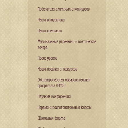
Победители олимпиад и конкурсов
Наши выпускники
Наши спектакли
Музыкальные утренники и поэтические
вечера
После уроков
Наши поездки и экскурсии
Общеевропейская образовательная
программа (PEEP)
Научные конференции
Первый и подготовительный классы
Школьная форма