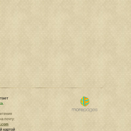
отает
ка.
ретения
на почту:
l.com
й картой