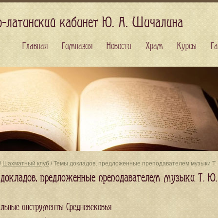
о-латинский кабинет Ю. А. Шичалина
Главная
Гимназия
Новости
Храм
Курсы
Га
/
Шахматный клуб
/ Темы докладов, предложенные преподавателем музыки Т.
докладов, предложенные преподавателем музыки Т. Ю.
льные инструменты Средневековья