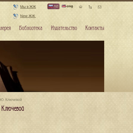
rus
eng
Мы в ЖЖ
New ЖЖ
лерея
Библиотека
Издательство
Контакты
 Ю. Ключевой
 Ключевой