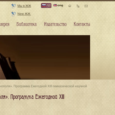
rus
eng
Мы в ЖЖ
New ЖЖ
лерея
Библиотека
Издательство
Контакты
ополя». Программа Ежегодной XIII гимназической научной
ля». Программа Ежегодной XIII