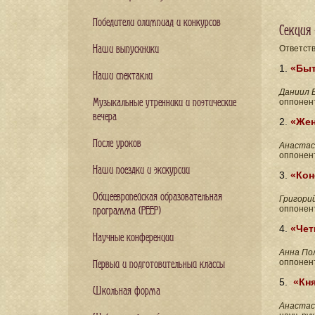
Победители олимпиад и конкурсов
Секция 
Наши выпускники
Ответст
1.
«Быт
Наши спектакли
Даниил
Музыкальные утренники и поэтические
оппонен
вечера
2.
«Жен
После уроков
Анастас
оппонен
Наши поездки и экскурсии
3.
«Кон
Общеевропейская образовательная
Григори
оппонен
программа (PEEP)
4.
«
Чет
Научные конференции
Анна По
оппонен
Первый и подготовительный классы
5.
«Кн
Школьная форма
Анастас