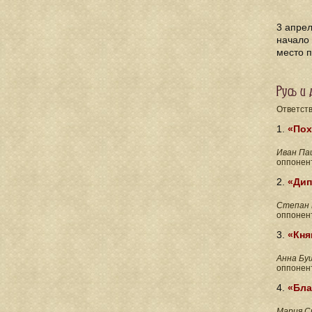
3 апрел
начало 
место 
Русь и
Ответст
1.
«Пох
Иван Па
оппонен
2.
«Дип
Степан 
оппонен
3.
«Кня
Анна Бу
оппонен
4.
«Бла
Мария С