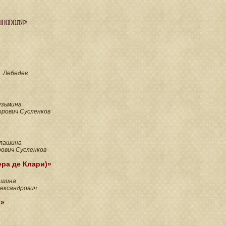
инополя»
 Лебедев
узьмина
рович Сусленков
алашина
ович Сусленков
ера де Клари)»
ашина
ександрович
?»