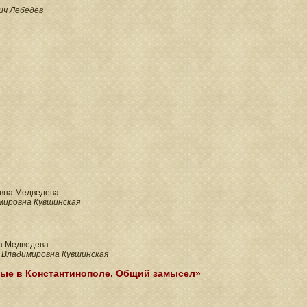
ич Лебедев
еевна Медведева
мировна Кувшинская
а Медведева
 Владимировна Кувшинская
рвые в Константинополе. Общий замысел»