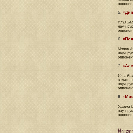
оппонен
5.
«Дип
Илья Зе
науч. ру
оппонен
6.
«Поя
Мария Ф
науч. ру
оппонен
7.
«Але
Илья
Ро
великого
науч. ру
оппонен
8.
«Мос
Ульяна 
науч. ру
оппонен
Матема