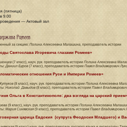
я (пятница)
в 9.00
проведения — Актовый зал
 держава Ромеев
венный за секцию:
Полина Алексеевна Малашина,
преподаватель истории
оды Святослава Игоревича глазами Ромеев»
шенцев
(7 класс), науч. рук. преподаватель истории
Полина Алексеевна Мал
ты:
Даниил Буров
(7 класс),
преподаватель истории
Павел Владимирович Лук
ломатические отношения Руси и Империи Ромеев»
Кутуков
(8 класс), науч. рук. преподаватель истории
Полина Алексеевна Мал
ты:
Николай Давыдов
(8 класс),
преподаватель истории
Павел Владимирович
гиня Ольга в Константинополе: два взгляда на царский прием
шева
(9 класс), науч. рук. преподаватель истории
Полина Алексеевна Малаши
ты:
Мария Синявская
(9 класс), преподаватель истории
Павел Владимирович 
говерная царица Евдокия (супруга Феодосия Младшего) и Ва
инявская
(9 класс) науч. рук. преподаватель русского языка и литературы
Тать