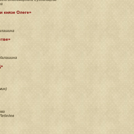
на
и князе Олеге»
алашина
стве»
 Малашина
Ц»
мин)
ова
 Лебедев