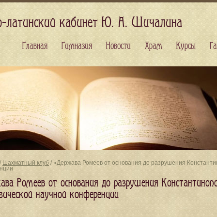
о-латинский кабинет Ю. А. Шичалина
Главная
Гимназия
Новости
Храм
Курсы
Га
/
Шахматный клуб
/ «Держава Ромеев от основания до разрушения Константин
нции
ава Ромеев от основания до разрушения Константинопо
зической научной конференции