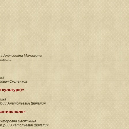
а Алексеевна Малашина
узьмина
ина
ович Сусленков
 культуре)»
мина
рий Анатольевич Шичалин
тантинополе»
икторовна Васяткина
Юрий Анатольевич Шичалин