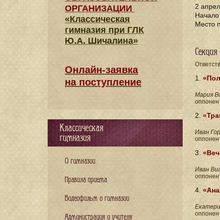
2 апрел
ОРГАНИЗАЦИИ
Начало 
«Классическая
Место 
гимназия при ГЛК
Ю.А. Шичалина»
Секция 
Ответст
Онлайн-заявка
1.
«Пол
на поступление
Мария В
оппонен
2.
«Тра
Классическая
Иван Го
гимназия
оппонен
3.
«Веч
О гимназии
Иван
Ви
оппонен
Правила приема
4.
«
Ана
Видеофильм о гимназии
Екатер
оппонен
Администрация и учителя