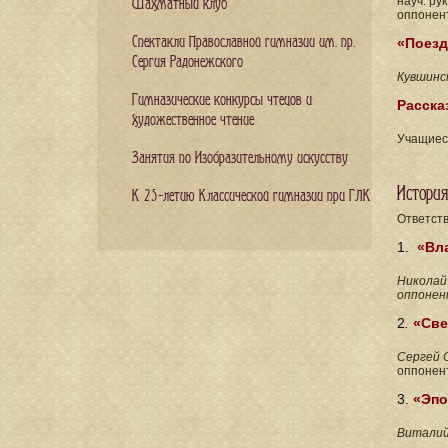
науч. ру
Шахматный клуб
оппонен
Спектакли Православной гимназии им. пр.
«Поезд
Сергия Радонежского
Кувшинс
Гимназические конкурсы чтецов и
Расска
художественное чтение
Учащиеся
Занятия по Изобразительному искусству
Истори
К 25-летию Классической гимназии при ГЛК
Ответств
1.
«Вл
Николай
оппонент
2
.
«Све
Сергей 
оппонен
3.
«Эпо
Виталий