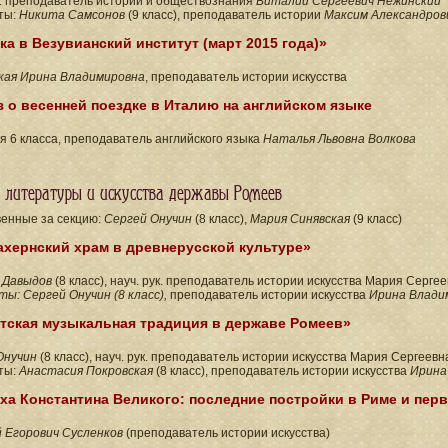
к. преподаватель истории и обществознания
Виталий Сергеевич Нежинский
ты:
Никита Самсонов
(9 класс), преподаватель истории
Максим Александров
ка в Везувианский институт (март 2015 года)»
кая Ирина Владимировна
, преподаватель истории искусства
з о весенней поездке в Италию на английском языке
 6 класса, преподаватель английского языка
Наталья Львовна Волкова
я литературы и искусства державы Ромеев
енные за секцию:
Сергей Онучин
(8 класс),
Мария Синявская
(9 класс)
ахернский храм в древнерусской культуре»
 Давыдов
(8 класс), науч. рук. преподаватель истории искусства Мария Серг
ы: Сергей Онучин (8 класс),
преподаватель истории искусства
Ирина Влади
тская музыкальная традиция в державе Ромеев»
Онучин
(8 класс), науч. рук.
преподаватель истории искусства
Мария Сергеевн
ты:
Анастасия Покровская
(8 класс), преподаватель истории искусства
Ирина
ха Константина Великого: последние постройки в Риме и пе
 Егорович Сусленков
(преподаватель истории искусства)