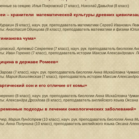
венные за секцию:
Илья Покровский
(7 класс),
Николай Давыдов
(8 класс)
еи – хранители математической культуры древних цивилиза
Куракин
(9 класс), науч. рук. преподаватель математики
Сергей Иванович Лев
ты:
Анастасия Одинцова (8 класс)
, преподаватель математики и физики
Юлия
инианова чума»
кровский, Артемий Секретев
(7 класс), науч. рук. преподаватель биологии
Ан
ты:
Иван Горенко
(7 класс), преподаватель истории
Максим Александрович Л
ицина в державе Ромеев»
 Зарова
(7 класс), науч. рук. преподаватель биологии
Анна Михайловна Чумак
ты:
Мария Вигилянская
(7 класс), преподаватель истории
Максим Александро
аргический сон и его отличие от комы»
учеренко
(8 класс), науч. рук. преподаватель биологии
Анна Михайловна Чумак
ты:
Александра Дроздова
(8 класс), преподаватель английского языка
Оксана
ременные подходы в лечении онкологических заболеваний»
учер, Мария Лундстрем
(10 класс), науч. рук. преподаватель биологии
Анна Ми
ты:
Анна Полунина
(10 класс), преподаватель английского языка
Оксана Алек