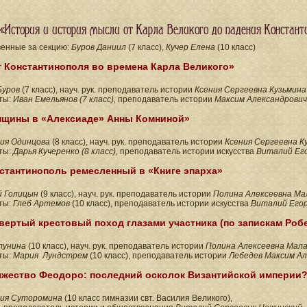
«История и история мысли от Карла Великого до падения Констант
венные за секцию:
Буров Даниил
(7 класс),
Кучер Елена
(10 класс)
 Константинополя во времена Карла Великого»
Буров
(7 класс), науч. рук. преподаватель истории
Ксения Сергеевна Кузьмина
ты:
Иван Емельянов (7 класс),
преподаватель истории
Максим Александрович
щины в «Алексиаде» Анны Комниной»
ия
Одинцова
(8 класс), науч. рук. преподаватель истории
Ксения Сергеевна К
ты:
Дарья Кучеренко (8 класс),
преподаватель истории искусства
Виталий Его
стантинополь ремесленный в «Книге эпарха»
й
Голицын
(9 класс), науч. рук. преподаватель истории
Полина Алексеевна М
ты:
Глеб Артемов
(10 класс),
преподаватель истории искусства
Виталий Егор
вертый крестовый поход глазами участника (по запискам Роб
лунина
(10 класс), науч. рук. преподаватель истории
Полина Алексеевна Мал
ты:
Мария Лундстрем
(10 класс), преподаватель истории
Лебедев Максим Ал
яжество Феодоро: последний осколок Византийской империи
ия Суторомина
(10 класс гимназии свт. Василия Великого),