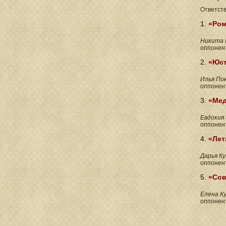
Ответст
1.
«Ром
Никита
оппонен
2.
«Юст
Илья По
оппонен
3.
«Мед
Евдокия
оппонен
4.
«Лет
Дарья К
оппонен
5.
«Сов
Елена К
оппонен