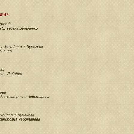
ций»
очский
 Олеговна Беличенко
на Михайловна Чумакова
ебедев
ова
вич Лебедев
ова
 Александровна Чеботарева
хайловна Чумакова
сандровна Чеботарева