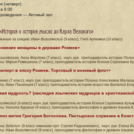
я (четверг)
в 9.00
проведения — Актовый зал
«История и история мысли до Карла Великого»
венные за секцию:
Иван Вигилянский
(9 класс),
Глеб Артемов
(10 класс)
ожение женщины в державе Ромеев»
игилянская, Анна Жердева
(7 класс), науч. рук. преподаватель истории
Полин
ты:
Мария Ромашкина
(7 класс), преподаватель истории
Ксения Сергеевна К
нспорт в эпоху Ромеев. Торговый и военный флот»
ренко
(7 класс), науч. рук. преподаватель истории
Полина Алексеевна Малаш
ты:
Иван Пашенцев
(7 класс), преподаватель истории искусства
Виталий Егор
ная мудрость? (наследие языческих мудрецов в христианской
гилянский
(9 класс) науч. рук. преподаватель истории
Ксения Сергеевна Кузь
ты:
Никита Куракин
(9 класс),
преподаватель философии и древних языков
Ю
лиз жития Григория Богослова. Пастырское служение в Конс
ина
Забелич
(9 класс гимназии прп. Сергия Радонежского), науч. рук.
Елена В
ты:
Иван Вигилянский
(9 класс),
преподаватель философии и древних языков