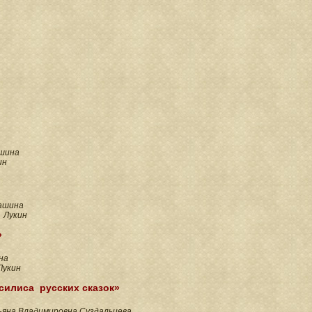
ашина
ин
ашина
 Лукин
»
на
Лукин
силиса русских сказок»
яна Владимировна Суздальцева