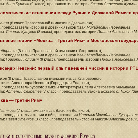
ты:
Анна Бушева
(9 класс), преподаватель истории
Ксения Сергеевна Кузьми
ломатические отношения между Русью и Державой Ромеев пр
ленин
(8 класс Православной гимназии г. Дзержинска),
к. преподаватель истории и древних языков
Иван Михайлович Лебедянцев
ты:
Степан Кутуков
(8 класс), преподаватель истории
Полина Алексеевна М
вление теории «Москва – Третий Рим» в Московском государ
едоренко
(8 класс Православной гимназии г. Дзержинска),
к. преподаватель истории и древних языков
Иван Михайлович Лебедянцев
ты:
Григорий Голицын
(9 класс), преподаватель истории
Полина Алексеевна
ксандр Невский: первый опыт внешней миссии в истории РП
жков
(8 класс Православной гимназии им. св. благоверного
 князя Александра Невского (Городецкая Епархия),
к. преподаватель русского языка и литературы
Елена Алексеевна Малышева
ты:
Артемий Секретев
(7 класс), преподаватель Закона Божьего
о. Тихон (Зи
ква — третий Рим»
Сваткова
(7 класс гимназии свт. Василия Великого),
к. преподаватель истории и обществознания
Наталья Михайловна Кувыртал
ты:
Павел Утенков
(8 класс), преподаватель истории
Максим Александрович
тика и естественные науки в державе Ромеев