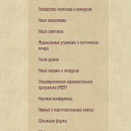
Победители олимпиад и конкурсов
Наши выпускники
Наши спектакли
Музыкальные утренники и поэтические
вечера
После уроков
Наши поездки и экскурсии
Общеевропейская образовательная
программа (PEEP)
Научные конференции
Первый и подготовительный классы
Школьная форма