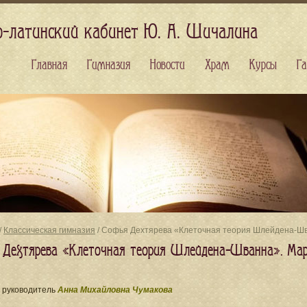
о-латинский кабинет Ю. А. Шичалина
Главная
Гимназия
Новости
Храм
Курсы
Га
/
Классическая гимназия
/ Софья Дехтярева «Клеточная теория Шлейдена-Шв
 Дехтярева «Клеточная теория Шлейдена-Шванна». Ма
 руководитель
Анна Михайловна Чумакова