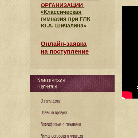
ОРГАНИЗАЦИИ
«Классическая
гимназия при ГЛК
Ю.А. Шичалина»
Онлайн-заявка
на поступление
Классическая
гимназия
О гимназии
Правила приема
Видеофильм о гимназии
Администрация и учителя