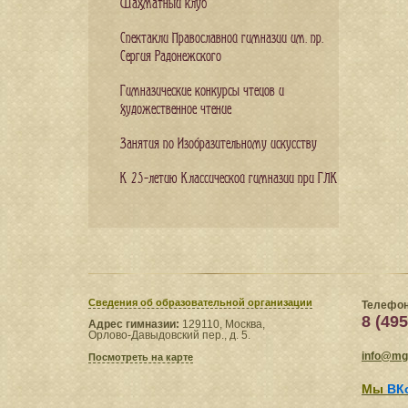
Шахматный клуб
Спектакли Православной гимназии им. пр.
Сергия Радонежского
Гимназические конкурсы чтецов и
художественное чтение
Занятия по Изобразительному искусству
К 25-летию Классической гимназии при ГЛК
Сведения​ об образовательной организации
Телефон
8 (495
Адрес гимназии:
129110, Москва,
Орлово-Давыдовский пер., д. 5.
info@mgl
Посмотреть на карте
Мы
ВК