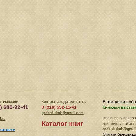
В гимназии раб
 гимназии:
Контакты издательства:
) 680-92-41
8 (916) 552-11-41
Книжная выстав
grekolatkab@gmail.com
По вопросу приоб
.ru
Каталог книг
книг можно писать 
grekolatkab@gmai
онтакте
Оплата банковско