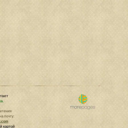
отает
ка.
ретения
на почту:
l.com
й картой