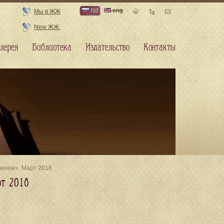
rus
eng
Мы в ЖЖ
New ЖЖ
лерея
Библиотека
Издательство
Контакты
анна». Март 2018
рт 2018