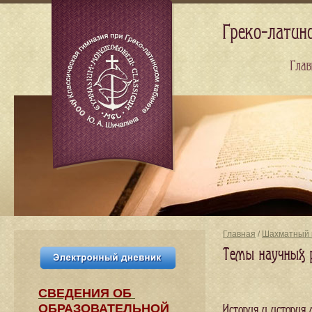
Греко-латин
Глав
Главная
/
Шахматный 
Темы научных 
СВЕДЕНИЯ​ ОБ
ОБРАЗОВАТЕЛЬНОЙ
История и история