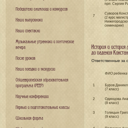
прп. Сергия Р
Победители олимпиад и конкурсов
Суворов Конс
7
(2 курс магис
Наши выпускники
Нижегородско
семинарии)
Наши спектакли
Музыкальные утренники и поэтические
История и история
вечера
до падения Конста
После уроков
Ответственные за с
Наши поездки и экскурсии
ФИО ребенка
Общеевропейская образовательная
1
Буров Даниил
программа (PEEP)
(7 класс)
Научные конференции
2
Одинцова Ана
(8 класс)
Первый и подготовительный классы
3
Голицын Григ
(9 класс)
Школьная форма