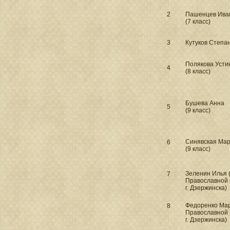
2
Пашенцев Ива
(7 класс)
3
Кутуков Степан
Полякова Усти
4
(8 класс)
Бушева Анна
5
(9 класс)
Синявская Ма
6
(9 класс)
Зеленин Илья (
7
Православной 
г. Дзержинска)
Федоренко Мар
8
Православной 
г. Дзержинска)