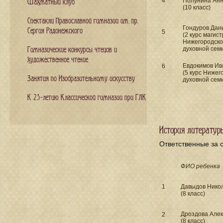
4
Полунина Ан
Шахматный клуб
(10 класс)
Спектакли Православной гимназии им. пр.
Гондуров Дан
Сергия Радонежского
5
(2 курс магис
Нижегородск
духовной сем
Гимназические конкурсы чтецов и
художественное чтение
Евдокимов Ив
6
(5 курс Нижег
Занятия по Изобразительному искусству
духовной сем
К 25-летию Классической гимназии при ГЛК
История литератур
Ответственные за с
ФИО ребенка
1
Давыдов Нико
(8 класс)
Дроздова Але
2
(8 класс)