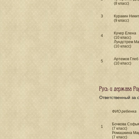
(8 класс)
3
Куракин Ники
(9 класс)
Кучер Елена
4
(10 класс)
Лундстрем М
(10 класс)
Артемов Глеб
5
(10 класс)
Русь и держава Ро
Ответственный за 
ФИО ребенка
Бочкова Софь
1
(7 класс)
Ромашкина Ма
(7 класс)