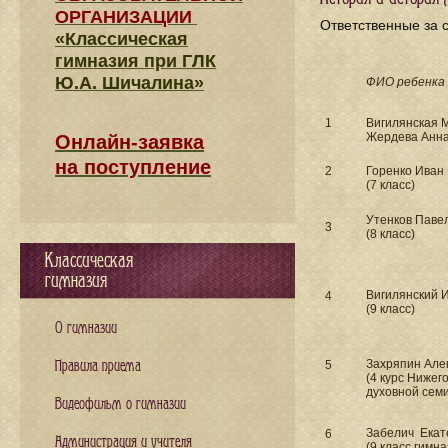
ОРГАНИЗАЦИИ
Ответственные за с
«Классическая
гимназия при ГЛК
Ю.А. Шичалина»
ФИО ребенка
1
Вигилянская М
Жердева Анна 
Онлайн-заявка
на поступление
2
Горенко Иван
(7 класс)
Утенков Паве
3
(8 класс)
Классическая
гимназия
Вигилянский 
4
(9 класс)
О гимназии
Захряпин Але
Правила приема
5
(4 курс Нижег
духовной сем
Видеофильм о гимназии
Забелич Екат
6
Администрация и учителя
(9 класс гимн