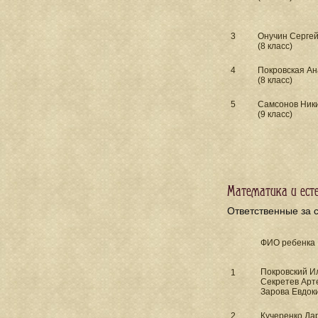
3
Онучин Серге
(8 класс)
4
Покровская Ан
(8 класс)
5
Самсонов Ник
(9 класс)
Математика и есте
Ответственные
за 
ФИО ребенка
Покровский Ил
1
Секретев Арте
Зарова Евдоки
2
Кучеренко Да