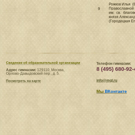
Рожков Илья (8
Православной 
9
им. св. благо
князя Алексан
(Городецкая Е
Сведения​ об образовательной организации
Телефон гимназии:
8 (495) 680-92-
Адрес гимназии:
129110, Москва,
Орлово-Давыдовский пер., д. 5.
info@mgl.ru
Посмотреть на карте
Мы
ВКонтакте