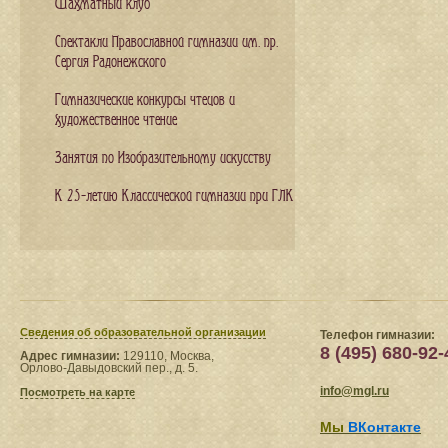
Шахматный клуб
Спектакли Православной гимназии им. пр.
Сергия Радонежского
Гимназические конкурсы чтецов и
художественное чтение
Занятия по Изобразительному искусству
К 25-летию Классической гимназии при ГЛК
Сведения​ об образовательной организации
Телефон гимназии:
8 (495) 680-92-
Адрес гимназии:
129110, Москва,
Орлово-Давыдовский пер., д. 5.
info@mgl.ru
Посмотреть на карте
Мы
ВКонтакте