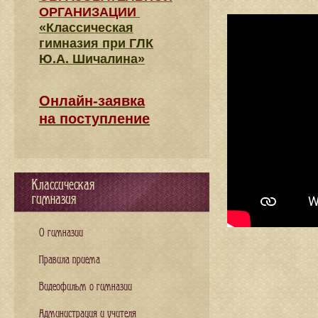
ОРГАНИЗАЦИИ
«Классическая
гимназия при ГЛК
Ю.А. Шичалина»
Онлайн-заявка
на поступление
Классическая
гимназия
О гимназии
Правила приема
Видеофильм о гимназии
Администрация и учителя