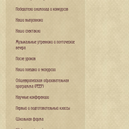
Победители олимпиад и конкурсов
Наши выпускники
Наши спектакли
Музыкальные утренники и поэтические
вечера
После уроков
Наши поездки и экскурсии
Общеевропейская образовательная
программа (PEEP)
Научные конференции
Первый и подготовительный классы
Школьная форма