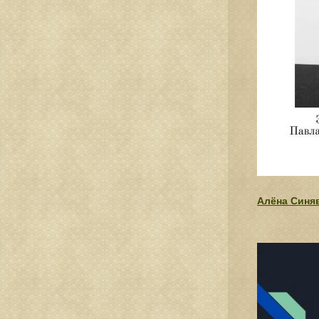
Алёна Синяв