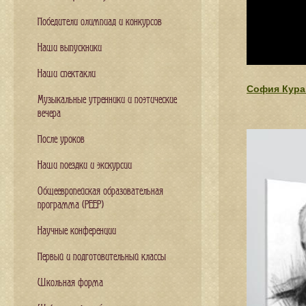
Победители олимпиад и конкурсов
Наши выпускники
Наши спектакли
София Курак
Музыкальные утренники и поэтические
вечера
После уроков
Наши поездки и экскурсии
Общеевропейская образовательная
программа (PEEP)
Научные конференции
Первый и подготовительный классы
Школьная форма