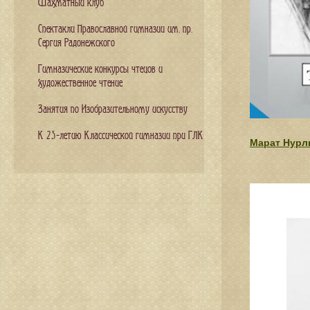
Шахматный клуб
Спектакли Православной гимназии им. пр.
Сергия Радонежского
Гимназические конкурсы чтецов и
художественное чтение
Занятия по Изобразительному искусству
К 25-летию Классической гимназии при ГЛК
Марат Нурлы