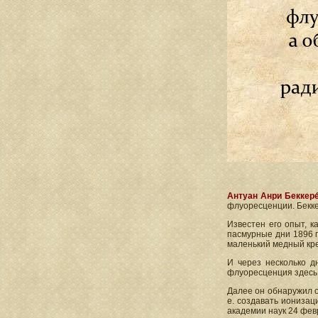
Антуан Анри Беккере
флуоресценции. Бекке
Известен его опыт, к
пасмурные дни 1896 г
маленький медный крес
И через несколько д
флуоресценция здесь 
Далее он обнаружил о
е. создавать иониза
академии наук 24 фев