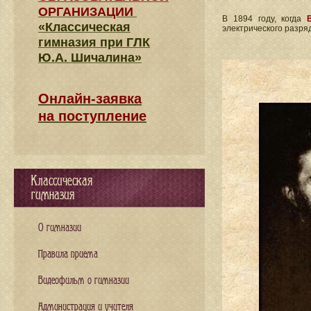
ОРГАНИЗАЦИИ
В 1894 году, когда
«Классическая
электрического разря
гимназия при ГЛК
Ю.А. Шичалина»
Онлайн-заявка
на поступление
Классическая
гимназия
О гимназии
Правила приема
Видеофильм о гимназии
Администрация и учителя