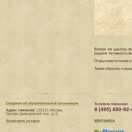
Вскоре им удалось в
радием. Активность в
Открытием полония и 
Таким образом, к нача
Сведения​ об образовательной организации
Телефон гимназии:
8 (495) 680-92-
Адрес гимназии:
129110, Москва,
Орлово-Давыдовский пер., д. 5.
info@mgl.ru
Посмотреть на карте
Мы
ВКонтакте