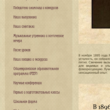
Победители олимпиад и конкурсов
Наши выпускники
Наши спектакли
Музыкальные утренники и поэтические
вечера
После уроков
8 ноября 1895 года Р
усталость, он собрал
Наши поездки и экскурсии
пятно. Свечение выз
для видимых и ульт
Общеевропейская образовательная
флюоресценцию. Лучи 
сенсационный опыт:
программа (PEEP)
Научные конференции
Первый и подготовительный классы
Школьная форма