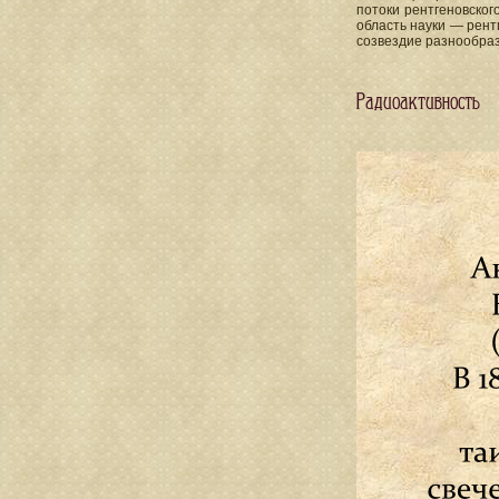
потоки рентгеновског
область науки — рент
созвездие разнообраз
Радиоактивность