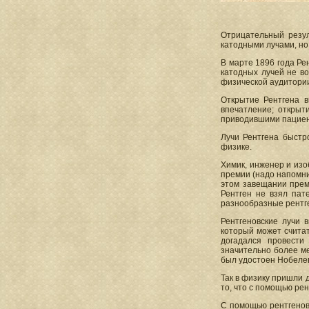
Отрицательный резул
катодными лучами, но
В марте 1896 года Ре
катодных лучей не в
физической аудитории
Открытие Рентгена в
впечатление; открыт
приводившими пациент
Лучи Рентгена быстр
физике.
Химик, инженер и из
премии (надо напомнит
этом завещании прем
Рентген не взял пат
разнообразные рентг
Рентгеновские лучи 
который может счита
догадался провести
значительно более ме
был удостоен Нобеле
Так в физику пришли 
то, что с помощью рен
С помощью рентгеновс