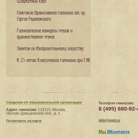
Шахматный клуб
Спектакли Православной гимназии им. пр.
Сергия Радонежского
Гимназические конкурсы чтецов и
художественное чтение
Занятия по Изобразительному искусству
К 25-летию Классической гимназии при ГЛК
Сведения​ об образовательной организации
Телефон гимназии:
8 (495) 680-92-
Адрес гимназии:
129110, Москва,
Орлово-Давыдовский пер., д. 5.
info@mgl.ru
Посмотреть на карте
Мы
ВКонтакте