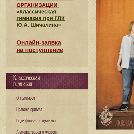
ОРГАНИЗАЦИИ
«Классическая
гимназия при ГЛК
Ю.А. Шичалина»
Онлайн-заявка
на поступление
Классическая
гимназия
О гимназии
Правила приема
Видеофильм о гимназии
Администрация и учителя