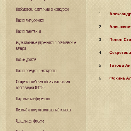
Победители олимпиад и конкурсов
1
Александ
Наши выпускники
2
Алешкеви
Наши спектакли
3
Попов Сте
Музыкальные утренники и поэтические
вечера
4
Секретева
После уроков
5
Титова Ан
Наши поездки и экскурсии
6
Фокина А
Общеевропейская образовательная
программа (PEEP)
Научные конференции
Первый и подготовительный классы
Школьная форма