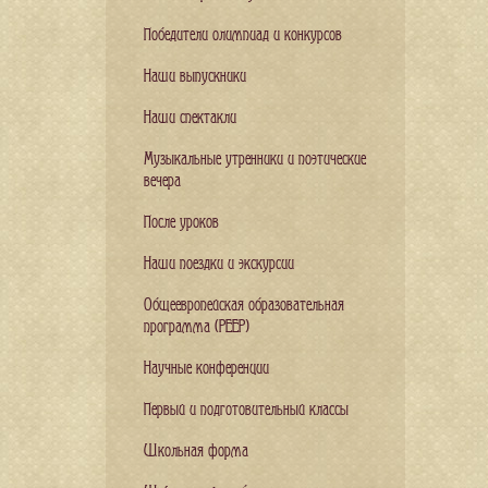
Победители олимпиад и конкурсов
Наши выпускники
Наши спектакли
Музыкальные утренники и поэтические
вечера
После уроков
Наши поездки и экскурсии
Общеевропейская образовательная
программа (PEEP)
Научные конференции
Первый и подготовительный классы
Школьная форма