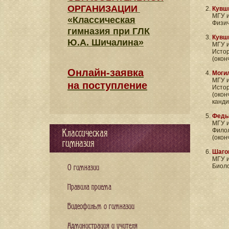
ОРГАНИЗАЦИИ
Кувш
МГУ и
«Классическая
Физич
гимназия при ГЛК
Кувш
Ю.А. Шичалина»
МГУ и
Истор
(оконч
Онлайн-заявка
Моги
МГУ и
на поступление
Истор
(оконч
канди
Федь
МГУ и
Филол
Классическая
(оконч
гимназия
Шаго
МГУ и
Биоло
О гимназии
Правила приема
Видеофильм о гимназии
Администрация и учителя