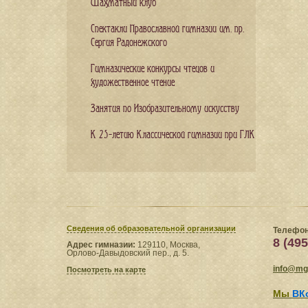
Шахматный клуб
Спектакли Православной гимназии им. пр.
Сергия Радонежского
Гимназические конкурсы чтецов и
художественное чтение
Занятия по Изобразительному искусству
К 25-летию Классической гимназии при ГЛК
Сведения​ об образовательной организации
Телефон
8 (495
Адрес гимназии:
129110, Москва,
Орлово-Давыдовский пер., д. 5.
info@mgl
Посмотреть на карте
Мы
ВК