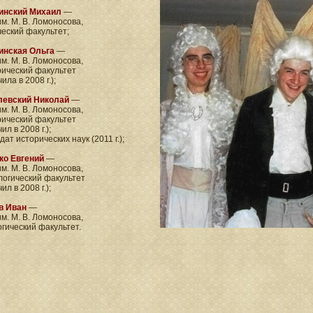
инский Михаил
—
м. М. В. Ломоносова,
еский факультет;
инская Ольга
—
м. М. В. Ломоносова,
ический факультет
ила в 2008 г.);
левский Николай
—
м. М. В. Ломоносова,
ический факультет
ил в 2008 г.);
дат исторических наук (2011 г.);
ко Евгений
—
м. М. В. Ломоносова,
огический факультет
ил в 2008 г.);
в Иван
—
м. М. В. Ломоносова,
гический факультет.