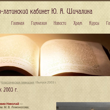
о-латинский кабинет Ю. А. Шичалина
Главная
Гимназия
Новости
Храм
Курсы
Га
/
Классическая гимназия
/ Выпуск 2003 г.
к 2003 г.
ркин Николай
—
м. М. В. Ломоносова;