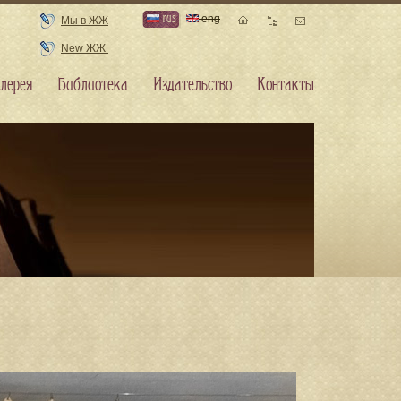
rus
eng
Мы в ЖЖ
New ЖЖ
лерея
Библиотека
Издательство
Контакты