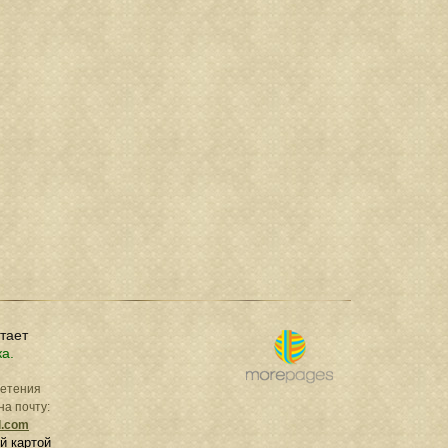
отает
ка.
ретения
на почту:
l.com
й картой