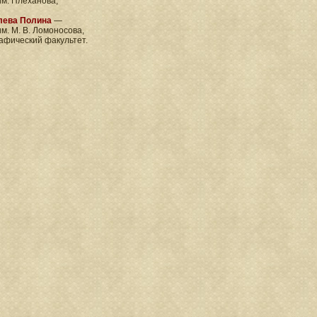
м. Плеханова;
лева Полина
—
м. М. В. Ломоносова,
афический факультет.