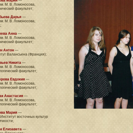
ова Мария
—
м. М. В. Ломоносова,
ический факультет;
бьева Дарья
—
м. М. В. Ломоносова,
;
лева Анна
—
м. М. В. Ломоносова,
ический факультет;
ин Антон
—
тут Валансьена (Франция);
вьев Никита
—
м. М. В. Ломоносова,
огический факультет;
ерова Евдокия
—
м. М. В. Ломоносова,
огический факультет;
ак Анастасия
—
м. М. В. Ломоносова,
огический факультет;
ова Мария
—
 Институт восточных культур
ичности;
к Елизавета
—