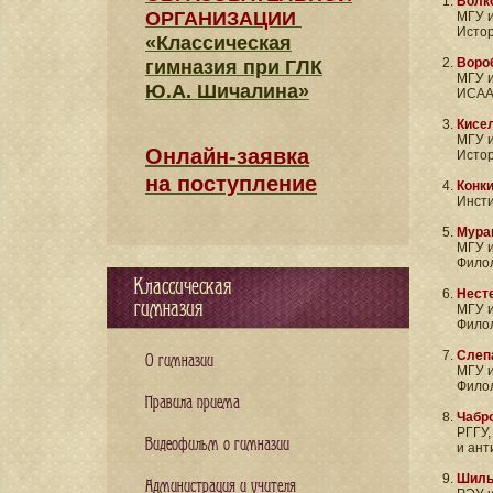
Волк
ОРГАНИЗАЦИИ
МГУ и
Истор
«Классическая
Воро
гимназия при ГЛК
МГУ и
Ю.А. Шичалина»
ИСАА
Кисе
МГУ и
Онлайн-заявка
Истор
на поступление
Конк
Инсти
Мура
МГУ и
Филол
Классическая
Нест
гимназия
МГУ и
Филол
Слеп
О гимназии
МГУ и
Филол
Правила приема
Чабр
РГГУ,
Видеофильм о гимназии
и ант
Шиль
Администрация и учителя