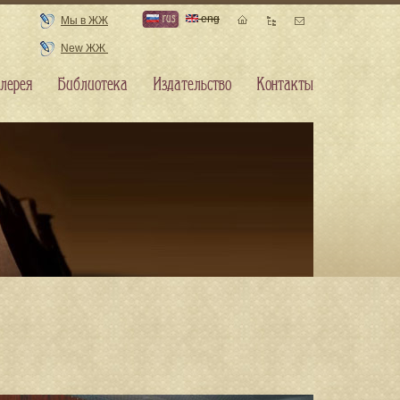
rus
eng
Мы в ЖЖ
New ЖЖ
лерея
Библиотека
Издательство
Контакты