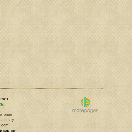
отает
ка.
ретения
на почту:
l.com
й картой