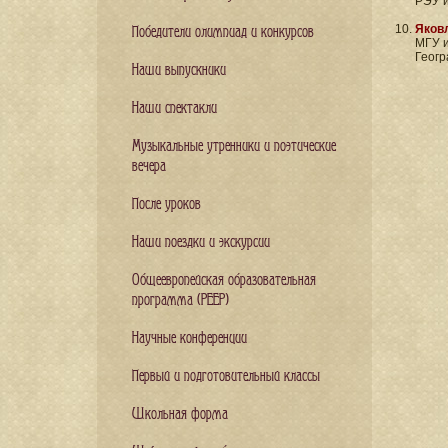
РЭУ и
Яков
Победители олимпиад и конкурсов
МГУ и
Геогр
Наши выпускники
Наши спектакли
Музыкальные утренники и поэтические
вечера
После уроков
Наши поездки и экскурсии
Общеевропейская образовательная
программа (PEEP)
Научные конференции
Первый и подготовительный классы
Школьная форма