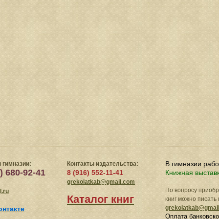
В гимназии раб
 гимназии:
Контакты издательства:
) 680-92-41
8 (916) 552-11-41
Книжная выстав
grekolatkab@gmail.com
По вопросу приоб
.ru
Каталог книг
книг можно писать 
grekolatkab@gmai
онтакте
Оплата банковско