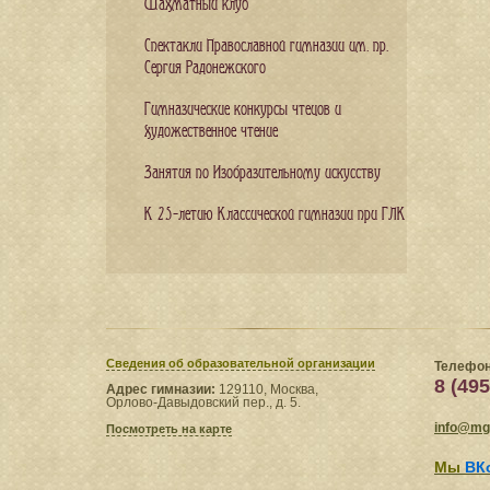
Шахматный клуб
Спектакли Православной гимназии им. пр.
Сергия Радонежского
Гимназические конкурсы чтецов и
художественное чтение
Занятия по Изобразительному искусству
К 25-летию Классической гимназии при ГЛК
Сведения​ об образовательной организации
Телефон
8 (495
Адрес гимназии:
129110, Москва,
Орлово-Давыдовский пер., д. 5.
info@mgl
Посмотреть на карте
Мы
ВК