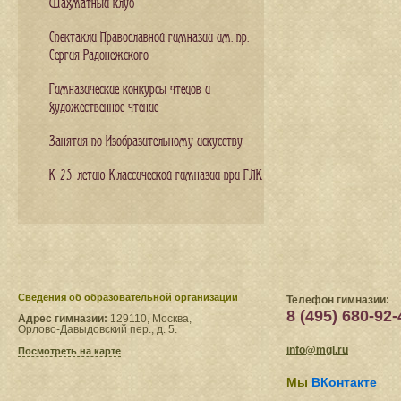
Шахматный клуб
Спектакли Православной гимназии им. пр.
Сергия Радонежского
Гимназические конкурсы чтецов и
художественное чтение
Занятия по Изобразительному искусству
К 25-летию Классической гимназии при ГЛК
Сведения​ об образовательной организации
Телефон гимназии:
8 (495) 680-92-
Адрес гимназии:
129110, Москва,
Орлово-Давыдовский пер., д. 5.
info@mgl.ru
Посмотреть на карте
Мы
ВКонтакте