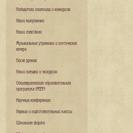
Победители олимпиад и конкурсов
Наши выпускники
Наши спектакли
Музыкальные утренники и поэтические
вечера
После уроков
Наши поездки и экскурсии
Общеевропейская образовательная
программа (PEEP)
Научные конференции
Первый и подготовительный классы
Школьная форма