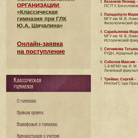
Казанков Леонид
ОРГАНИЗАЦИИ
ПСТГУ, Богословск
«Классическая
Пападопуло Мари
гимназия при ГЛК
МГУ им. М. В. Ломо
Филологический фа
Ю.А. Шичалина»
Сарабьянова Мар
МГУ им. М. В. Ломо
Исторический факу
Онлайн-заявка
Ситникова Татьян
на поступление
РУДН, Аграрный фа
Соболев Максим
1-й МГМУ им. И. М.
Лечебный факульт
Классическая
Трейвас Сергей
–
РАНХиГС при През
гимназия
О гимназии
Правила приема
Видеофильм о гимназии
Администрация и учителя