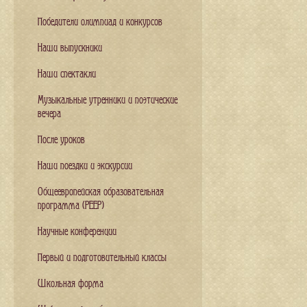
Победители олимпиад и конкурсов
Наши выпускники
Наши спектакли
Музыкальные утренники и поэтические
вечера
После уроков
Наши поездки и экскурсии
Общеевропейская образовательная
программа (PEEP)
Научные конференции
Первый и подготовительный классы
Школьная форма