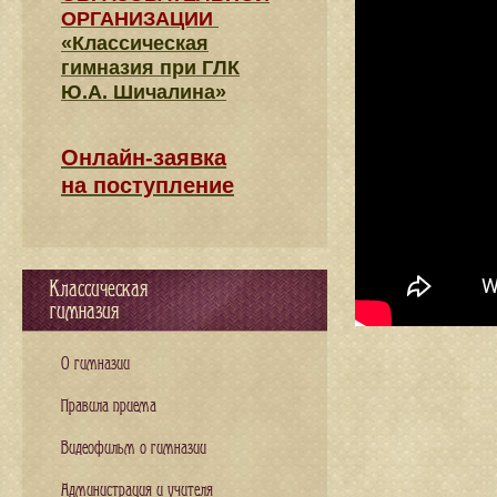
ОРГАНИЗАЦИИ
«Классическая
гимназия при ГЛК
Ю.А. Шичалина»
Онлайн-заявка
на поступление
Классическая
гимназия
О гимназии
Правила приема
Видеофильм о гимназии
Администрация и учителя