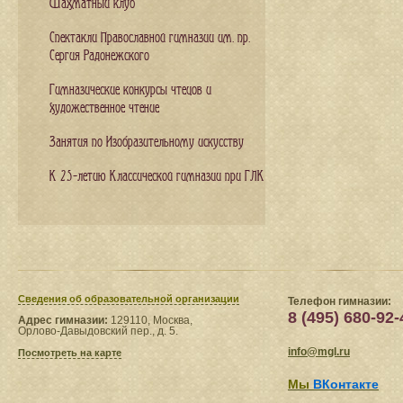
Шахматный клуб
Спектакли Православной гимназии им. пр.
Сергия Радонежского
Гимназические конкурсы чтецов и
художественное чтение
Занятия по Изобразительному искусству
К 25-летию Классической гимназии при ГЛК
Сведения​ об образовательной организации
Телефон гимназии:
8 (495) 680-92-
Адрес гимназии:
129110, Москва,
Орлово-Давыдовский пер., д. 5.
info@mgl.ru
Посмотреть на карте
Мы
ВКонтакте