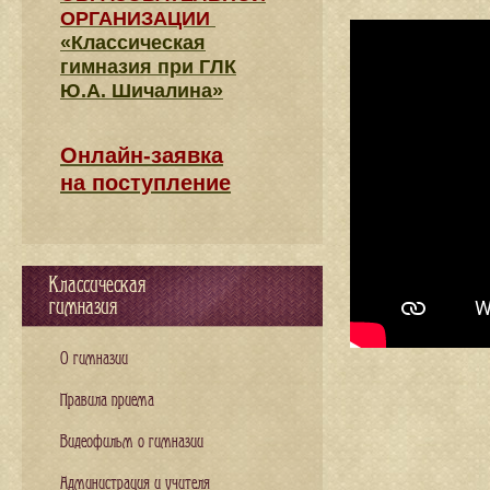
ОРГАНИЗАЦИИ
«Классическая
гимназия при ГЛК
Ю.А. Шичалина»
Онлайн-заявка
на поступление
Классическая
гимназия
О гимназии
Правила приема
Видеофильм о гимназии
Администрация и учителя