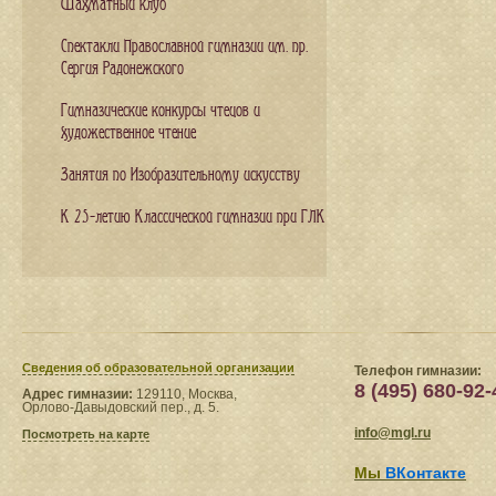
Шахматный клуб
Спектакли Православной гимназии им. пр.
Сергия Радонежского
Гимназические конкурсы чтецов и
художественное чтение
Занятия по Изобразительному искусству
К 25-летию Классической гимназии при ГЛК
Сведения​ об образовательной организации
Телефон гимназии:
8 (495) 680-92-
Адрес гимназии:
129110, Москва,
Орлово-Давыдовский пер., д. 5.
info@mgl.ru
Посмотреть на карте
Мы
ВКонтакте