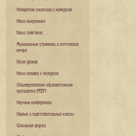
Победители олимпиад и конкурсов
Наши выпускники
Наши спектакли
Музыкальные утренники и поэтические
вечера
После уроков
Наши поездки и экскурсии
Общеевропейская образовательная
программа (PEEP)
Научные конференции
Первый и подготовительный классы
Школьная форма